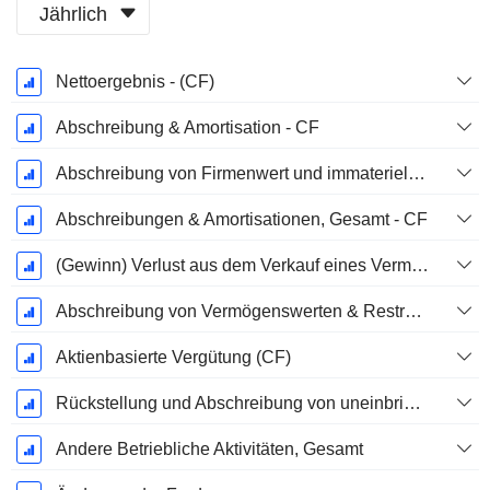
Jährlich
Ende d.
Nettoergebnis - (CF)
Geschäftsjahres:
Juni
Abschreibung & Amortisation - CF
Abschreibung von Firmenwert und immateriellen Vermögenswerten - (CF) - (Modellspezifisch)
Abschreibungen & Amortisationen, Gesamt - CF
(Gewinn) Verlust aus dem Verkauf eines Vermögenswerts
Abschreibung von Vermögenswerten & Restrukturierungskosten
Aktienbasierte Vergütung (CF)
Rückstellung und Abschreibung von uneinbringlichen Forderungen
Andere Betriebliche Aktivitäten, Gesamt