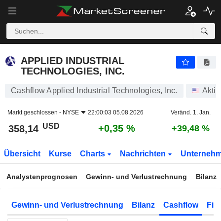
APPLIED INDUSTRIAL TECHNOLOGIES, INC.
358,14
$
+0,35 %
APPLIED INDUSTRIAL
TECHNOLOGIES, INC.
Cashflow Applied Industrial Technologies, Inc.
Akti
Markt geschlossen -
NYSE
22:00:03 05.08.2026
Veränd. 1. Jan.
USD
+0,35 %
358,14
+39,48 %
Übersicht
Kurse
Charts
Nachrichten
Unterneh
Analystenprognosen
Gewinn- und Verlustrechnung
Bilanz
Gewinn- und Verlustrechnung
Bilanz
Cashflow
Fin