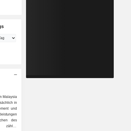
gs
in Malaysia
ächlich in
ement und
leistungen
ichen des
ählen