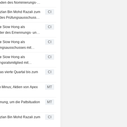
enden des Nominierungs-
2025.
azlan Bin Mohd Razali zum
CI
 des Prüfungsausschusses,
ee Siow Hong als
CI
nder des Ernennungs- und
25 bekannt
ee Siow Hong als
CI
fungsausschusses mit
ee Siow Hong als
CI
gsratsmitglied mit
as vierte Quartal bis zum
CI
m Minus; Aktien von Apex
MT
nung, um die Pattsituation
MT
azlan Bin Mohd Razali zum
CI