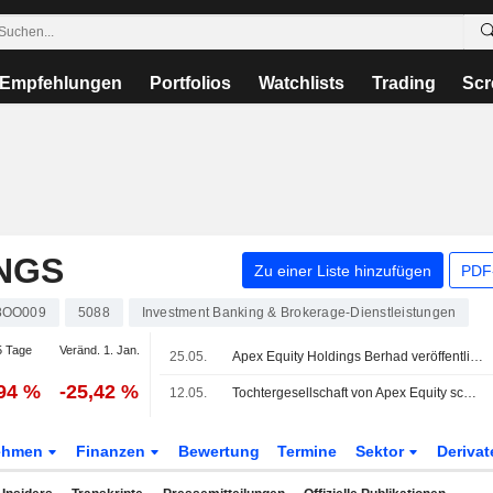
Empfehlungen
Portfolios
Watchlists
Trading
Scr
NGS
Zu einer Liste hinzufügen
PDF-
8OO009
5088
Investment Banking & Brokerage-Dienstleistungen
 Tage
Veränd. 1. Jan.
25.05.
Apex Equity Holdings Berhad veröffentlicht Ergebniszahlen für das dritte Quartal und die ersten neun Monate zum 31. März 2026
,94 %
-25,42 %
12.05.
Tochtergesellschaft von Apex Equity schließt Erwerb eines Boutique-Gebäudes ab; Aktie legt um 5% zu
ehmen
Finanzen
Bewertung
Termine
Sektor
Deriva