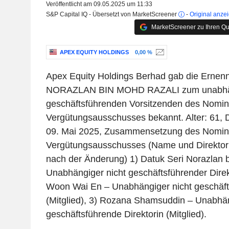
Veröffentlicht am 09.05.2025 um 11:33
S&P Capital IQ - Übersetzt von MarketScreener
-
Original anze
MarketScreener zu Ihren Qu
APEX EQUITY HOLDINGS
0,00 %
Apex Equity Holdings Berhad gab die Erne
NORAZLAN BIN MOHD RAZALI zum unabhän
geschäftsführenden Vorsitzenden des Nomin
Vergütungsausschusses bekannt. Alter: 61,
09. Mai 2025, Zusammensetzung des Nomin
Vergütungsausschusses (Name und Direktori
nach der Änderung) 1) Datuk Seri Norazlan 
Unabhängiger nicht geschäftsführender Direkt
Woon Wai En – Unabhängiger nicht geschäfts
(Mitglied), 3) Rozana Shamsuddin – Unabhän
geschäftsführende Direktorin (Mitglied).