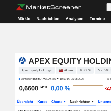
Märkte
Nachrichten
Analysen
Termine
APEX EQUITY HOLDI
Apex Equity Holdings
Aktien
957279
MYL508
Verzögert
BURSA MALAYSIA
10:50:02 05.08.2026
% 5
0,6600
0,00 %
MYR
-2
Übersicht
Kurse
Charts
Nachrichten
Untern