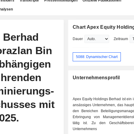
Insiders
Transkripte
Pressemitteilungen
Offizielle Publikationen
nalysen
Chart Apex Equity Holdin
s Berhad
Dauer
Zeitraum
orazlan Bin
5088: Dynamischer Chart
bhängigen
ührenden
Unternehmensprofil
minierungs-
Apex Equity Holdings Berhad ist ein 
husses mit
ansässiges Unternehmen, das haupts
den Bereichen Beteiligungsmanag
025.
Erbringung von Managementdienst
tätig ist. Zu den Geschäftsbere
Unternehmens z