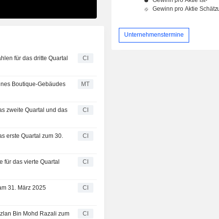
Unternehmenstermine
len für das dritte Quartal
CI
 eines Boutique-Gebäudes
MT
as zweite Quartal und das
CI
s erste Quartal zum 30.
CI
für das vierte Quartal
CI
 am 31. März 2025
CI
azlan Bin Mohd Razali zum
CI