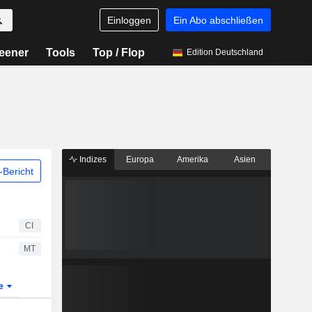
Einloggen
Ein Abo abschließen
eener
Tools
Top / Flop
Edition Deutschland
Indizes
Europa
Amerika
Asien
Bericht
CI
MT
te