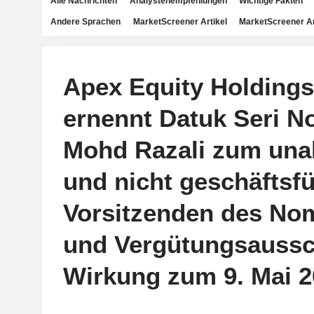
Alle Nachrichten
Analystenempfehlungen
Wichtige Fakten
Andere Sprachen
MarketScreener Artikel
MarketScreener A
Apex Equity Holding
ernennt Datuk Seri N
Mohd Razali zum una
und nicht geschäftsf
Vorsitzenden des No
und Vergütungsaussc
Wirkung zum 9. Mai 2