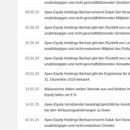
unabhängigen und nicht geschäftsführenden Vorsitz
und Vergütungsausschusses mit Wirkung zum 9. Mai 
09.05.25
Apex Equity Holdings Berhad ernennt Datuk Seri Nor
unabhängigen und nicht geschäftsführenden Mitglied
9. Mai 2025
02.04.25
Apex Equity Holdings Berhad gibt den Rücktritt von L
unabhängiger und nicht-geschäftsführender Vorsitze
Vergütungsausschusses mit Wirkung zum 31. März 20
02.04.25
Apex Equity Holdings Berhad gibt den Rücktritt von L
unabhängiges und nicht-exekutives Mitglied des Prü
Wirkung zum 31. März 2025 bekannt
02.04.25
Apex Equity Holdings Berhad gibt den Rücktritt von L
unabhängiges und nicht-geschäftsführendes Verwaltun
Wirkung zum 31. März 2025 bekannt
26.02.25
Apex Equity Holdings Berhad gibt die Ergebnisse für d
31. Dezember 2024 bekannt
14.01.25
Malaysische Aktien weiten Verluste aus und bleiben i
Equity fallen um 6 %
14.01.25
Apex-Equity-Vorsitzender beantragt gerichtliche Anord
bei den Verfassungsänderungen zu lösen
02.01.25
Apex Equity Holdings Berhad ernennt Datuk Seri Nor
unabhängigen und nicht-exekutiven Direktor