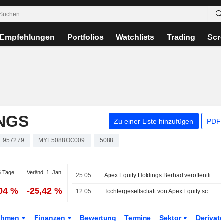
Empfehlungen
Portfolios
Watchlists
Trading
Scr
NGS
Zu einer Liste hinzufügen
PDF-
957279
MYL5088OO009
5088
 Tage
Veränd. 1. Jan.
25.05.
Apex Equity Holdings Berhad veröffentlicht Ergebniszahlen für das dritte Quartal und die ersten neun Monate zum 31. März 2026
,04 %
-25,42 %
12.05.
Tochtergesellschaft von Apex Equity schließt Erwerb eines Boutique-Gebäudes ab; Aktie legt um 5% zu
ehmen
Finanzen
Bewertung
Termine
Sektor
Deriva