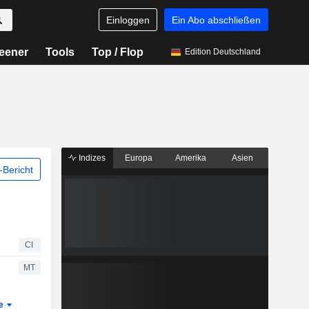
Einloggen
Ein Abo abschließen
eener
Tools
Top / Flop
Edition Deutschland
Indizes
Europa
Amerika
Asien
Bericht
CI
MT
te