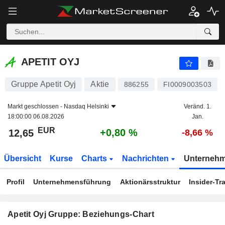
APETIT OYJ
12,65
€
+0,80 %
APETIT OYJ
Gruppe Apetit Oyj
Aktie
886255
FI0009003503
Markt geschlossen -
Nasdaq Helsinki
Veränd. 1.
18:00:00 06.08.2026
Jan.
EUR
+0,80 %
12,65
-8,66 %
Übersicht
Kurse
Charts
Nachrichten
Unterneh
Profil
Unternehmensführung
Aktionärsstruktur
Insider-Tr
Apetit Oyj Gruppe: Beziehungs-Chart