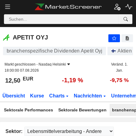
APETIT OYJ
12,50
€
-1,19 %
APETIT OYJ
branchenspezifische Dividenden Apetit Oyj
Aktien
Markt geschlossen -
Nasdaq Helsinki
Veränd. 1.
18:00:00 07.08.2026
Jan.
EUR
-1,19 %
12,50
-9,75 %
Übersicht
Kurse
Charts
Nachrichten
Unterneh
Sektorale Performances
Sektorale Bewertungen
branchensp
Sektor: