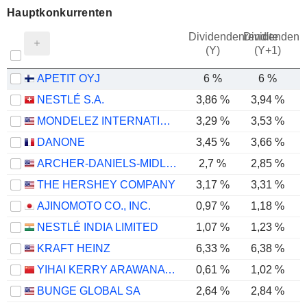
Hauptkonkurrenten
Dividendenrendite
Dividendenre
(Y)
(Y+1)
APETIT OYJ
6 %
6 %
NESTLÉ S.A.
3,86 %
3,94 %
MONDELEZ INTERNATIONAL, INC.
3,29 %
3,53 %
DANONE
3,45 %
3,66 %
ARCHER-DANIELS-MIDLAND COMPANY
2,7 %
2,85 %
THE HERSHEY COMPANY
3,17 %
3,31 %
AJINOMOTO CO., INC.
0,97 %
1,18 %
NESTLÉ INDIA LIMITED
1,07 %
1,23 %
KRAFT HEINZ
6,33 %
6,38 %
YIHAI KERRY ARAWANA HOLDINGS CO., LTD
0,61 %
1,02 %
BUNGE GLOBAL SA
2,64 %
2,84 %