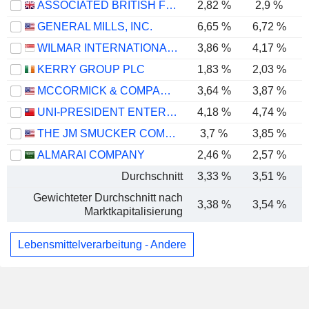
ASSOCIATED BRITISH FOODS PLC
2,82 %
2,9 %
GENERAL MILLS, INC.
6,65 %
6,72 %
WILMAR INTERNATIONAL LIMITED
3,86 %
4,17 %
KERRY GROUP PLC
1,83 %
2,03 %
MCCORMICK & COMPANY, INCORPORATED
3,64 %
3,87 %
UNI-PRESIDENT ENTERPRISES CORP.
4,18 %
4,74 %
THE JM SMUCKER COMPANY
3,7 %
3,85 %
ALMARAI COMPANY
2,46 %
2,57 %
Durchschnitt
3,33 %
3,51 %
Gewichteter Durchschnitt nach
3,38 %
3,54 %
Marktkapitalisierung
Lebensmittelverarbeitung - Andere