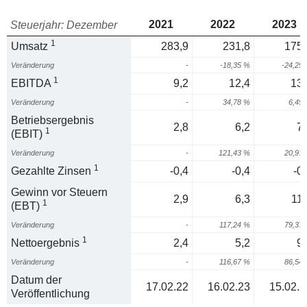
2021
2022
2023
Steuerjahr: Dezember
1
Umsatz
283,9
231,8
175,
Veränderung
-
-18,35 %
-24,29
1
EBITDA
9,2
12,4
13,
Veränderung
-
34,78 %
6,45
Betriebsergebnis
2,8
6,2
7,
1
(EBIT)
Veränderung
-
121,43 %
20,97
1
Gezahlte Zinsen
-0,4
-0,4
-0
Gewinn vor Steuern
2,9
6,3
11,
1
(EBT)
Veränderung
-
117,24 %
79,37
1
Nettoergebnis
2,4
5,2
9,
Veränderung
-
116,67 %
86,54
Datum der
17.02.22
16.02.23
15.02.2
Veröffentlichung