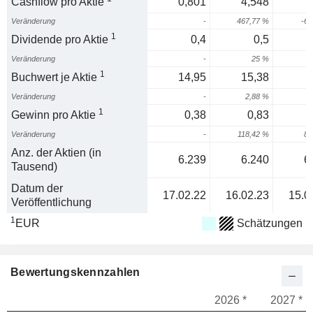
Cashflow pro Aktie
0,801
4,548
Veränderung
-
467,77 %
-65
1
Dividende pro Aktie
0,4
0,5
Veränderung
-
25 %
1
Buchwert je Aktie
14,95
15,38
Veränderung
-
2,88 %
7
1
Gewinn pro Aktie
0,38
0,83
Veränderung
-
118,42 %
86
Anz. der Aktien (in
6.239
6.240
6
Tausend)
Datum der
17.02.22
16.02.23
15.0
Veröffentlichung
1
EUR
Schätzungen
Bewertungskennzahlen
2026 *
2027 *