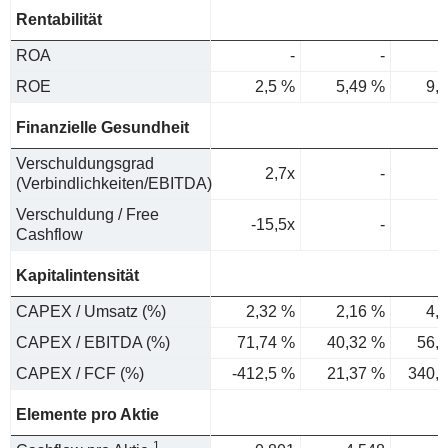
Rentabilität
ROA
-
-
ROE
2,5 %
5,49 %
9,
Finanzielle Gesundheit
Verschuldungsgrad
2,7x
-
(Verbindlichkeiten/EBITDA)
Verschuldung / Free
-15,5x
-
Cashflow
Kapitalintensität
CAPEX / Umsatz (%)
2,32 %
2,16 %
4,
CAPEX / EBITDA (%)
71,74 %
40,32 %
56,
CAPEX / FCF (%)
-412,5 %
21,37 %
340,
Elemente pro Aktie
1