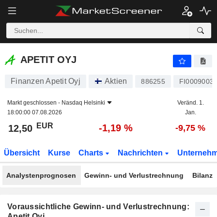
APETIT OYJ
12,50
€
-1,19 %
APETIT OYJ
Finanzen Apetit Oyj
Aktien
886255
FI0009003
Markt geschlossen -
Nasdaq Helsinki
Veränd. 1.
18:00:00 07.08.2026
Jan.
EUR
-1,19 %
12,50
-9,75 %
Übersicht
Kurse
Charts
Nachrichten
Unterneh
Analystenprognosen
Gewinn- und Verlustrechnung
Bilanz
Voraussichtliche Gewinn- und Verlustrechnung:
Apetit Oyj