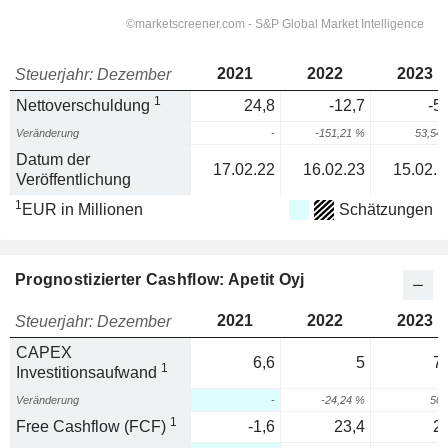
2021
2022
2023
Steuerjahr: Dezember
1
Nettoverschuldung
24,8
-12,7
-5
Veränderung
-
-151,21 %
53,54
Datum der
17.02.22
16.02.23
15.02.2
Veröffentlichung
1
EUR in Millionen
Schätzungen
Prognostizierter Cashflow: Apetit Oyj
2021
2022
2023
Steuerjahr: Dezember
CAPEX
6,6
5
7,
1
Investitionsaufwand
Veränderung
-
-24,24 %
50
1
Free Cashflow (FCF)
-1,6
23,4
2,