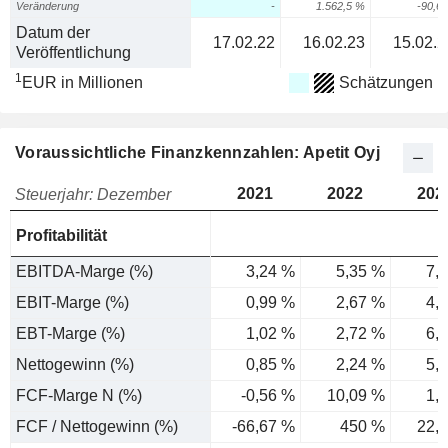
Veränderung
-
1.562,5 %
-90,6
Datum der
17.02.22
16.02.23
15.02.2
Veröffentlichung
1
EUR in Millionen
Schätzungen
Voraussichtliche Finanzkennzahlen: Apetit Oyj
2021
2022
202
Steuerjahr: Dezember
Profitabilität
EBITDA-Marge (%)
3,24 %
5,35 %
7,
EBIT-Marge (%)
0,99 %
2,67 %
4,
EBT-Marge (%)
1,02 %
2,72 %
6,
Nettogewinn (%)
0,85 %
2,24 %
5,
FCF-Marge N (%)
-0,56 %
10,09 %
1,
FCF / Nettogewinn (%)
-66,67 %
450 %
22,