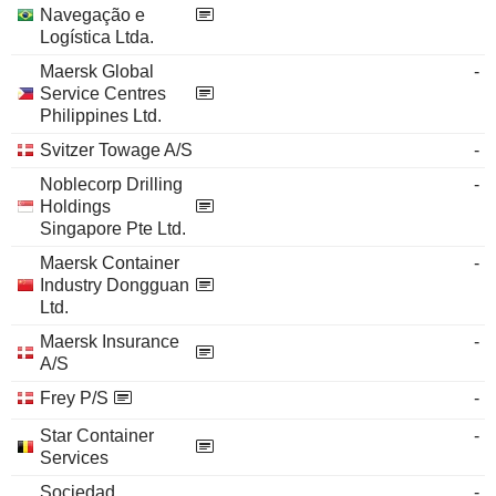
Navegação e
Logística Ltda.
Maersk Global
-
Service Centres
Philippines Ltd.
Svitzer Towage A/S
-
Noblecorp Drilling
-
Holdings
Singapore Pte Ltd.
Maersk Container
-
Industry Dongguan
Ltd.
Maersk Insurance
-
A/S
Frey P/S
-
Star Container
-
Services
Sociedad
-