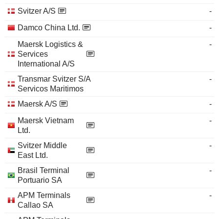
Svitzer A/S
-
Damco China Ltd.
-
Maersk Logistics &
-
Services
International A/S
Transmar Svitzer S/A
-
Servicos Maritimos
Maersk A/S
-
Maersk Vietnam
-
Ltd.
Svitzer Middle
-
East Ltd.
Brasil Terminal
-
Portuario SA
APM Terminals
-
Callao SA