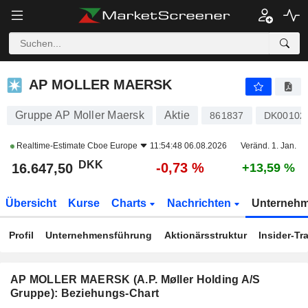
AP MOLLER MAERSK
16.647,50
kr
-0,73 %
AP MOLLER MAERSK
Gruppe AP Moller Maersk
Aktie
861837
DK00102
Realtime-Estimate
Cboe Europe
11:54:48 06.08.2026
Veränd. 1. Jan.
DKK
-0,73 %
16.647,50
+13,59 %
Übersicht
Kurse
Charts
Nachrichten
Unterneh
Profil
Unternehmensführung
Aktionärsstruktur
Insider-Tr
AP MOLLER MAERSK (A.P. Møller Holding A/S
Gruppe): Beziehungs-Chart