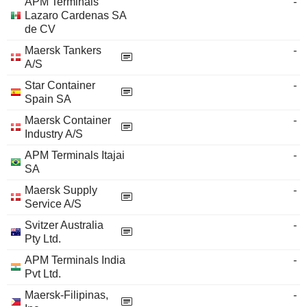
APM Terminals
-
Lazaro Cardenas SA
de CV
Maersk Tankers
-
A/S
Star Container
-
Spain SA
Maersk Container
-
Industry A/S
APM Terminals Itajai
-
SA
Maersk Supply
-
Service A/S
Svitzer Australia
-
Pty Ltd.
APM Terminals India
-
Pvt Ltd.
Maersk-Filipinas,
-