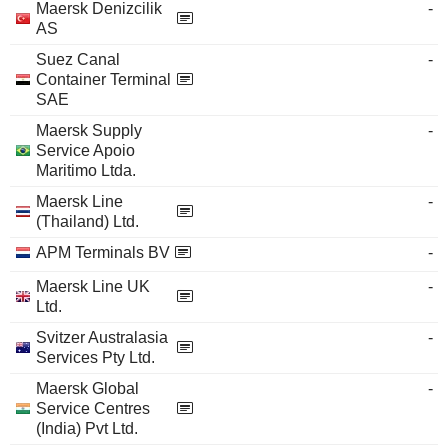
Maersk Denizcilik
-
AS
Suez Canal
-
Container Terminal
SAE
Maersk Supply
-
Service Apoio
Maritimo Ltda.
Maersk Line
-
(Thailand) Ltd.
APM Terminals BV
-
Maersk Line UK
-
Ltd.
Svitzer Australasia
-
Services Pty Ltd.
Maersk Global
-
Service Centres
(India) Pvt Ltd.