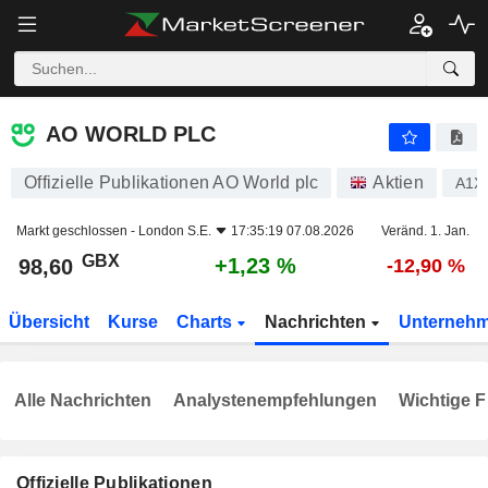
AO WORLD PLC
98,60
p
+1,23 %
AO WORLD PLC
Offizielle Publikationen AO World plc
Aktien
A1X
Markt geschlossen -
London S.E.
17:35:19 07.08.2026
Veränd. 1. Jan.
GBX
+1,23 %
98,60
-12,90 %
Übersicht
Kurse
Charts
Nachrichten
Unterneh
Alle Nachrichten
Analystenempfehlungen
Wichtige F
Offizielle Publikationen