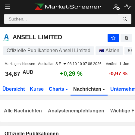
ANSELL LIMITED
34,67
$
+0,29 %
ANSELL LIMITED
Offizielle Publikationen Ansell Limited
Aktien
55
Markt geschlossen -
Australian S.E.
08:10:10 07.08.2026
Veränd. 1. Jan.
AUD
+0,29 %
34,67
-0,97 %
Übersicht
Kurse
Charts
Nachrichten
Unterneh
Alle Nachrichten
Analystenempfehlungen
Wichtige F
Offizielle Publikationen