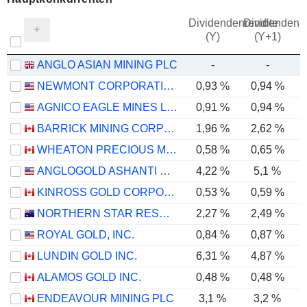
Dividendenrendite
Dividendenre
(Y)
(Y+1)
ANGLO ASIAN MINING PLC
-
-
NEWMONT CORPORATION
0,93 %
0,94 %
AGNICO EAGLE MINES LIMITED
0,91 %
0,94 %
BARRICK MINING CORPORATION
1,96 %
2,62 %
WHEATON PRECIOUS METALS CORP.
0,58 %
0,65 %
ANGLOGOLD ASHANTI PLC
4,22 %
5,1 %
KINROSS GOLD CORPORATION
0,53 %
0,59 %
NORTHERN STAR RESOURCES LIMITED
2,27 %
2,49 %
ROYAL GOLD, INC.
0,84 %
0,87 %
LUNDIN GOLD INC.
6,31 %
4,87 %
ALAMOS GOLD INC.
0,48 %
0,48 %
ENDEAVOUR MINING PLC
3,1 %
3,2 %