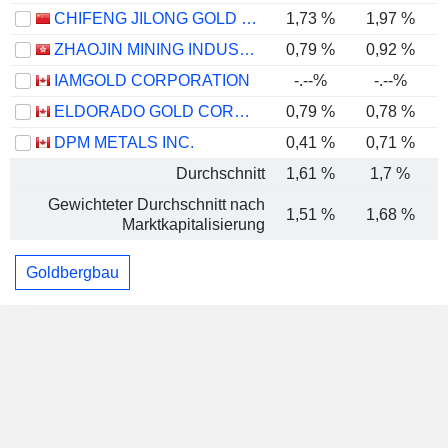
CHIFENG JILONG GOLD MINING GROUP LIMITED
1,73 %
1,97 %
ZHAOJIN MINING INDUSTRY COMPANY LIMITED
0,79 %
0,92 %
IAMGOLD CORPORATION
-.--%
-.--%
ELDORADO GOLD CORPORATION
0,79 %
0,78 %
DPM METALS INC.
0,41 %
0,71 %
Durchschnitt
1,61 %
1,7 %
Gewichteter Durchschnitt nach
1,51 %
1,68 %
Marktkapitalisierung
Goldbergbau