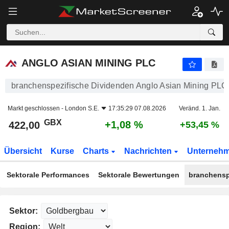
ANGLO ASIAN MINING PLC
422,00
p
+1,08 %
ANGLO ASIAN MINING PLC
branchenspezifische Dividenden Anglo Asian Mining PLC
Markt geschlossen -
London S.E.
17:35:29 07.08.2026
Veränd. 1. Jan.
GBX
+1,08 %
422,00
+53,45 %
Übersicht
Kurse
Charts
Nachrichten
Unterneh
Sektorale Performances
Sektorale Bewertungen
branchensp
Sektor:
Region: