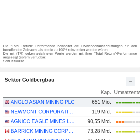
Die "Total Return" Performance beinhaltet die Dividendenausschüttungen für den
betreffenden Zeitraum, als ob sie zu 100% reinvestiert worden wären.
Die mit (TR) gekennzeichneten Werte werden mit ihrer "Total Return"-Performance
angezeigt (sofern verfügbar)
Schlusskurse
Sektor Goldbergbau
Kap.
Umsatzentw
ANGLO ASIAN MINING PLC
651 Mio.
NEWMONT CORPORATION
119 Mrd.
AGNICO EAGLE MINES LIMITED
90,55 Mrd.
BARRICK MINING CORPORATION
73,28 Mrd.