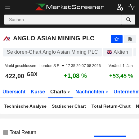
ANGLO ASIAN MINING PLC
422,00
p
+1,08 %
ANGLO ASIAN MINING PLC
Sektoren-Chart Anglo Asian Mining PLC
Aktien
Markt geschlossen -
London S.E.
17:35:29 07.08.2026
Veränd. 1. Jan.
GBX
+1,08 %
422,00
+53,45 %
Übersicht
Kurse
Charts
Nachrichten
Unterneh
Technische Analyse
Statischer Chart
Total Return-Chart
N
Total Return