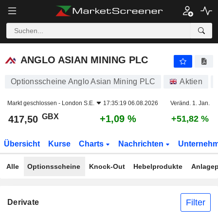
ANGLO ASIAN MINING PLC
417,50
p
+1,09 %
ANGLO ASIAN MINING PLC
Optionsscheine Anglo Asian Mining PLC
Aktien
Markt geschlossen -
London S.E.
17:35:19 06.08.2026
Veränd. 1. Jan.
GBX
+1,09 %
417,50
+51,82 %
Übersicht
Kurse
Charts
Nachrichten
Unterneh
Alle
Optionsscheine
Knock-Out
Hebelprodukte
Anlagep
Filter
Derivate