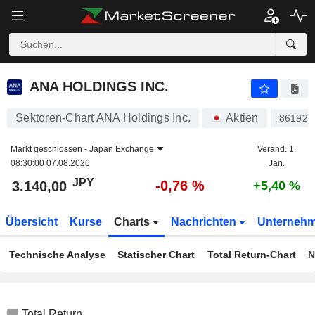
ANA HOLDINGS INC.
3.140,00
¥
-0,76 %
ANA HOLDINGS INC.
Sektoren-Chart ANA Holdings Inc.
Aktien
861920
Markt geschlossen -
Japan Exchange
Veränd. 1.
08:30:00 07.08.2026
Jan.
JPY
-0,76 %
3.140,00
+5,40 %
Übersicht
Kurse
Charts
Nachrichten
Unterneh
Technische Analyse
Statischer Chart
Total Return-Chart
N
Total Return