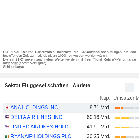
Die "Total Return" Performance beinhaltet die Dividendenausschüttungen für den
betreffenden Zeitraum, als ob sie zu 100% reinvestiert worden wären.
Die mit (TR) gekennzeichneten Werte werden mit ihrer "Total Return"-Performance
angezeigt (sofern verfügbar)
Schlusskurse
Sektor Fluggesellschaften - Andere
Kap.
Umsatzentw
ANA HOLDINGS INC.
8,71 Mrd.
DELTA AIR LINES, INC.
60,16 Mrd.
UNITED AIRLINES HOLDINGS, INC.
41,91 Mrd.
RYANAIR HOLDINGS PLC
30,25 Mrd.