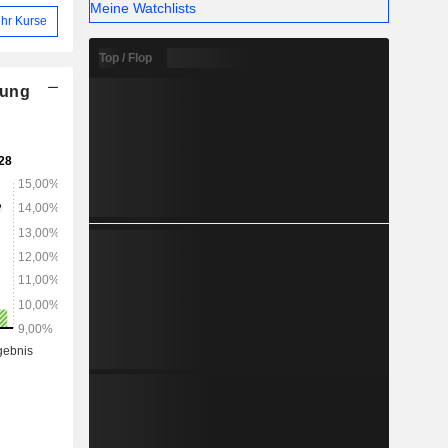
Meine Watchlists
hr Kurse
Top / Flop
nung