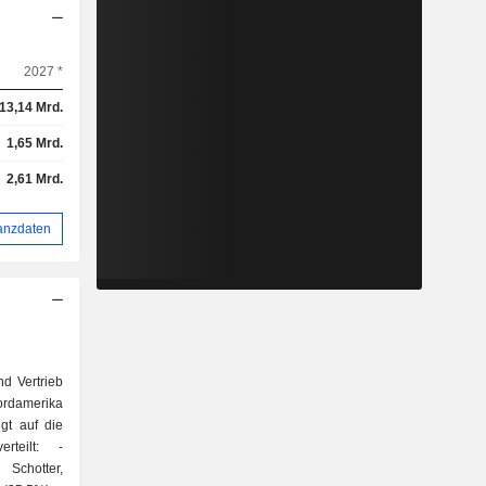
2027 *
13,14 Mrd.
1,65 Mrd.
2,61 Mrd.
anzdaten
nd Vertrieb
damerika
lgt auf die
rteilt: -
Schotter,