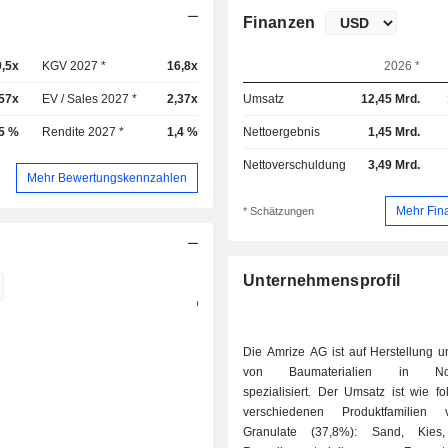
Finanzen
9,5x
KGV 2027 *
16,8x
2026 *
,57x
EV / Sales 2027 *
2,37x
Umsatz
12,45 Mrd.
5 %
Rendite 2027 *
1,4 %
Nettoergebnis
1,45 Mrd.
Nettoverschuldung
3,49 Mrd.
Mehr Bewertungskennzahlen
Mehr Fin
* Schätzungen
Unternehmensprofil
Die Amrize AG ist auf Herstellung u
von Baumaterialien in Nor
spezialisiert. Der Umsatz ist wie fo
verschiedenen Produktfamilien ve
Granulate (37,8%): Sand, Kies, 