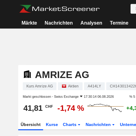
Märkte
Nachrichten
Analysen
Termine
AMRIZE AG
Kurs Amrize AG
Aktien
A414LY
CH143013422
Markt geschlossen -
Swiss Exchange
17:30:14 06.08.2026
% 5
41,81
-1,74 %
CHF
+4,
Übersicht
Kurse
Charts
Nachrichten
Untern