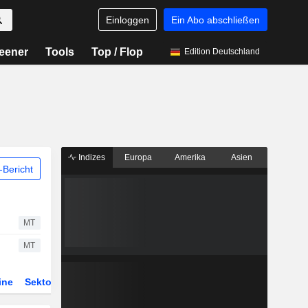
Einloggen
Ein Abo abschließen
eener
Tools
Top / Flop
Edition Deutschland
Indizes
Europa
Amerika
Asien
Bericht
MT
MT
ine
Sektor
Derivate