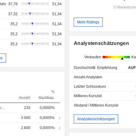
Jahr
37,78
51,34
37,32
51,34
Mehr Ratings
35,2
51,34
35,2
51,34
Analystenschätzungen
35,2
51,34
Verkaufen
Ka
se
Durchschnittl. Empfehlung
AUF
Anzahl Analysten
Letzter Schlusskurs
%
Mittleres Kursziel
Anzahl
Marktkap.
Abstand / Mittleres Kursziel
Chief Technology Officer (CTO)
233
0,0000%
3.000
0,0005%
Analystenschätzungen
2.800
0,0005%