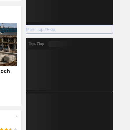
Mehr Top / Flop
Top / Flop
noch