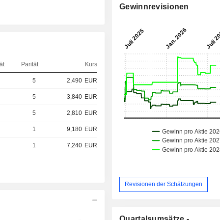
Gewinnrevisionen
ät
Parität
Kurs
5
2,490
EUR
5
3,840
EUR
5
2,810
EUR
1
9,180
EUR
1
7,240
EUR
Revisionen der Schätzungen
Quartalsumsätze -