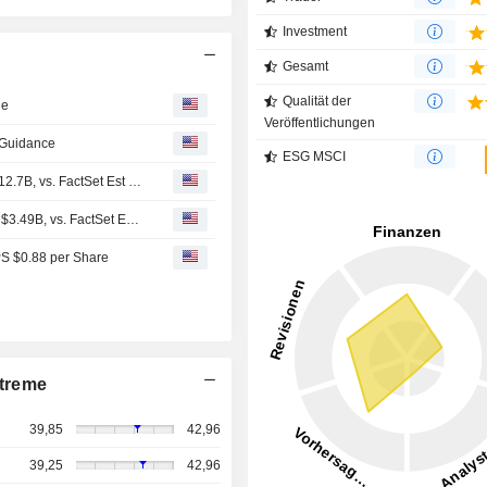
Investment
Gesamt
Qualität der
ue
Veröffentlichungen
 Guidance
ESG MSCI
(AMRZ) Amrize Expects 2026 Revenue Range $12.5B-$12.7B, vs. FactSet Est of $12.45B
Earnings Flash (AMRZ) Amrize Ltd Reports Q2 Revenue $3.49B, vs. FactSet Est of $3.37B
PS $0.88 per Share
treme
39,85
42,96
39,25
42,96