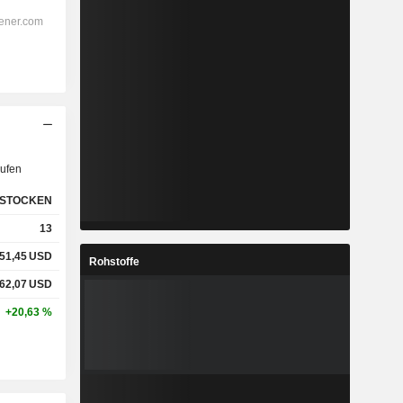
ufen
STOCKEN
13
51,45
USD
Rohstoffe
62,07
USD
+20,63 %