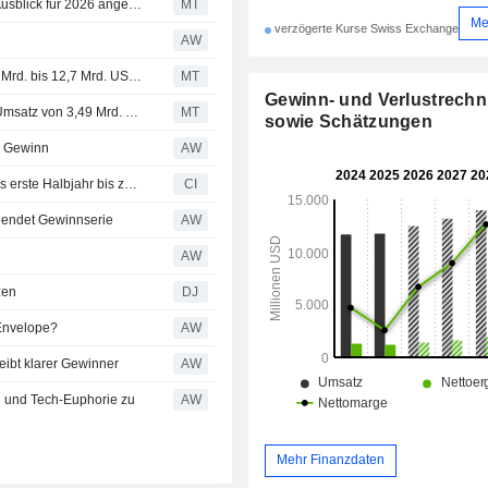
Amrize: Bereinigter Gewinn und Umsatz steigen im Q2; Ausblick für 2026 angehoben
MT
Me
verzögerte Kurse Swiss Exchange
AW
(AMRZ) Amrize erwartet für 2026 einen Umsatz von 12,5 Mrd. bis 12,7 Mrd. USD, gegenüber einer FactSet-Schätzung von 12,45 Mrd. USD
MT
Gewinn- und Verlustrech
Ergebnis-Flash (AMRZ) Amrize Ltd meldet für Q2 einen Umsatz von 3,49 Mrd. USD, nach FactSet-Schätzung von 3,37 Mrd. USD
MT
sowie Schätzungen
d Gewinn
AW
Amrize AG legt Ergebnisse für das zweite Quartal und das erste Halbjahr bis zum 30. Juni 2026 vor
CI
eendet Gewinnserie
AW
AW
zen
DJ
 Envelope?
AW
eibt klarer Gewinner
AW
n und Tech-Euphorie zu
AW
Mehr Finanzdaten