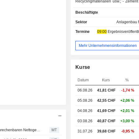
Recyclingmaterialien usw.; - Zement (35,5%); -
Baulösungen für Dach und Geb
Beschäftigte
(27,9%): technische Produkte
Gebäudehülle (Dächer, Verkle
Sektor
Anlagenbau M
Isolierungen, Abdichtungssysteme usw
Termine
09:00
Ergebnisveröffentlichun
geografische Umsatzverteilung sie
folgt : Vereinigte Staaten (77,1
(22,6%) und sonstige (0,3%).
Mehr Unternehmensinformationen
Kurse
Datum
Kurs
%
06.08.26
41,81 CHF
-1,74 %
05.08.26
42,55 CHF
+2,06 %
04.08.26
41,69 CHF
+2,01 %
03.08.26
40,87 CHF
+3,00 %
Amrize steigert im ersten Halbjahr den den Aktionären zurechenbaren Nettogewinn und den Umsatz
MT
31.07.26
39,68 CHF
-0,95 %