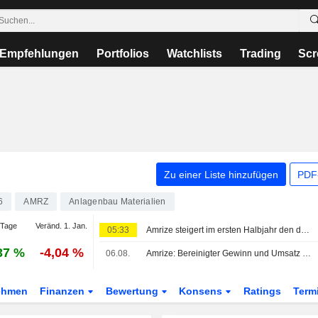
Empfehlungen
Portfolios
Watchlists
Trading
Scr
Zu einer Liste hinzufügen
PDF-
6
AMRZ
Anlagenbau Materialien
 Tage
Veränd. 1. Jan.
05:33
Amrize steigert im ersten Halbjahr den den Aktionären zurechenbaren Nettogewinn und den Umsatz
37 %
-4,04 %
06.08.
Amrize: Bereinigter Gewinn und Umsatz steigen im Q2; Ausblick für 2026 angehoben
ehmen
Finanzen
Bewertung
Konsens
Ratings
Term