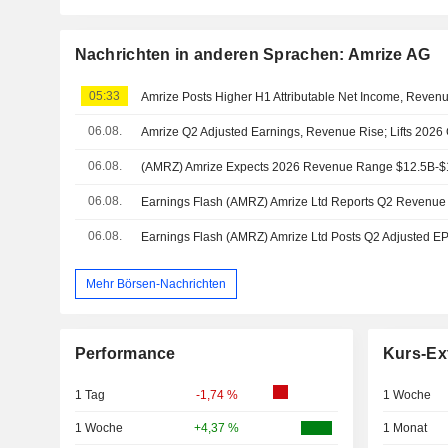
Nachrichten in anderen Sprachen: Amrize AG
05:33
Amrize Posts Higher H1 Attributable Net Income, Reven
06.08.
Amrize Q2 Adjusted Earnings, Revenue Rise; Lifts 2026
06.08.
06.08.
06.08.
Earnings Flash (AMRZ) Amrize Ltd Posts Q2 Adjusted E
Mehr Börsen-Nachrichten
Performance
Kurs-Ex
1 Tag
-1,74 %
1 Woche
1 Woche
+4,37 %
1 Monat