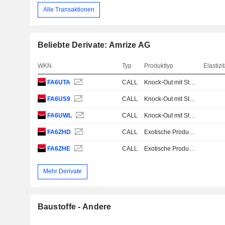
Alle Transaktionen
Beliebte Derivate: Amrize AG
WKN
Typ
Produkttyp
Elastizit
FA6UTA
CALL
Knock-Out mit Stop Loss
FA6US9
CALL
Knock-Out mit Stop Loss
FA6UWL
CALL
Knock-Out mit Stop Loss
FA6ZHD
CALL
Exotische Produkte
FA6ZHE
CALL
Exotische Produkte
Mehr Derivate
Baustoffe - Andere