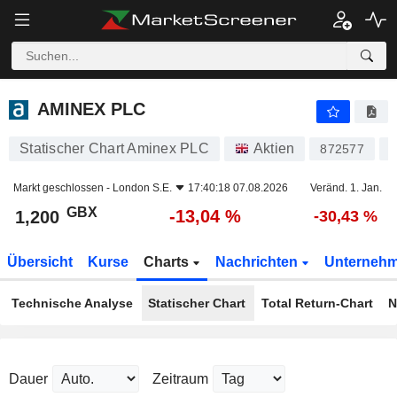
AMINEX PLC
1,200
p
-13,04 %
AMINEX PLC
Statischer Chart Aminex PLC
Aktien
872577
I
Markt geschlossen -
London S.E.
17:40:18 07.08.2026
Veränd. 1. Jan.
GBX
-13,04 %
1,200
-30,43 %
Übersicht
Kurse
Charts
Nachrichten
Unterneh
Technische Analyse
Statischer Chart
Total Return-Chart
N
Dauer
Zeitraum