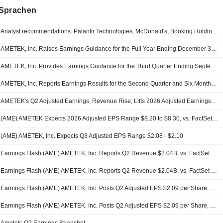
Sprachen
Analyst recommendations: Palantir Technologies, McDonald's, Booking Holdings, Arista Networks, Amgen...
AMETEK, Inc. Raises Earnings Guidance for the Full Year Ending December 31, 2026
AMETEK, Inc. Provides Earnings Guidance for the Third Quarter Ending September 30, 2026
AMETEK, Inc. Reports Earnings Results for the Second Quarter and Six Months Ended June 30, 2026
AMETEK's Q2 Adjusted Earnings, Revenue Rise; Lifts 2026 Adjusted Earnings Guidance
(AME) AMETEK Expects 2026 Adjusted EPS Range $8.20 to $8.30, vs. FactSet Est of $8.15
(AME) AMETEK, Inc. Expects Q3 Adjusted EPS Range $2.08 - $2.10
Earnings Flash (AME) AMETEK, Inc. Reports Q2 Revenue $2.04B, vs. FactSet Est of $1.95B
Earnings Flash (AME) AMETEK, Inc. Reports Q2 Revenue $2.04B, vs. FactSet Est of $1.95B
Earnings Flash (AME) AMETEK, Inc. Posts Q2 Adjusted EPS $2.09 per Share, vs. FactSet Est of $1.99
Earnings Flash (AME) AMETEK, Inc. Posts Q2 Adjusted EPS $2.09 per Share, vs. FactSet Est of $1.99