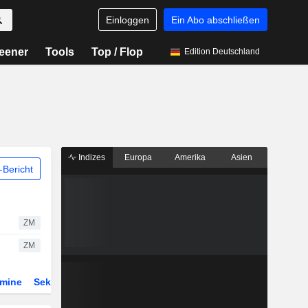
Einloggen
Ein Abo abschließen
eener
Tools
Top / Flop
Edition Deutschland
Indizes
Europa
Amerika
Asien
Bericht
ZM
ZM
rmine
Sektor
Derivate
ETFs