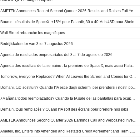
Ametek: Q2 Earnings Snapshot
AMETEK Announces Record Second Quarter 2026 Results and Raises Full Year Guidance
Bourse : résultats de SpaceX, +15% pour Palantir, 30 à 40 MdsUSD pour Shein
Wall Street rebranche les magnifiques
Bedrijfskalender van 3 tot 7 augustus 2026
Agenda de resultados empresariales del 3 al 7 de agosto de 2026
Agenda des résultats de la semaine : la première de SpaceX, mais aussi Palantir, Novo Nordisk et Siemens
Tomorrow, Everyone Replaced? When AI Leaves the Screen and Comes for Our Jobs
Domani, tutti sostituiti? Quando l'IA esce dagli schermi per prendersi i nostri posti di lavoro
¿Mañana todos reemplazados? Cuando la IA sale de las pantallas para ocupar nuestros puestos de trabajo
Demain, tous remplacés ? Quand l'IA sort des écrans pour prendre nos jobs
AMETEK Announces Second Quarter 2026 Earnings Call and Webcasted Investor Conference Call Information
Ametek, Inc. Enters into Amended and Restated Credit Agreement and Term Loan Credit Agreement Totaling $7.5 Billion