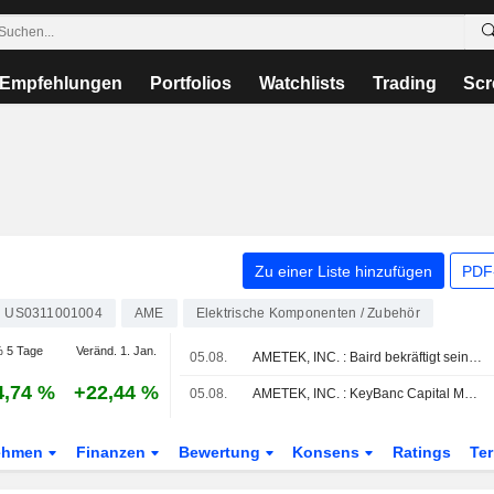
Empfehlungen
Portfolios
Watchlists
Trading
Scr
Zu einer Liste hinzufügen
PDF-
US0311001004
AME
Elektrische Komponenten / Zubehör
 5 Tage
Veränd. 1. Jan.
05.08.
AMETEK, INC. : Baird bekräftigt seine neutrale Bewertung
4,74 %
+22,44 %
05.08.
AMETEK, INC. : KeyBanc Capital Markets gibt neutrale Einschätzung
ehmen
Finanzen
Bewertung
Konsens
Ratings
Te