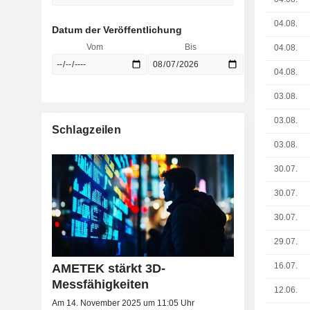
04.08.
Datum der Veröffentlichung
Vom
Bis
04.08.
04.08.
03.08.
03.08.
Schlagzeilen
03.08.
30.07.
30.07.
30.07.
29.07.
16.07.
AMETEK stärkt 3D-
Messfähigkeiten
12.06.
Am 14. November 2025 um 11:05 Uhr