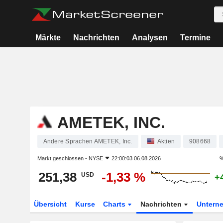
Märkte
Nachrichten
Analysen
Termine
AMETEK, INC.
Andere Sprachen AMETEK, Inc.
Aktien
908668
Markt geschlossen -
NYSE
22:00:03 06.08.2026
%
251,38
-1,33 %
USD
+
Übersicht
Kurse
Charts
Nachrichten
Untern