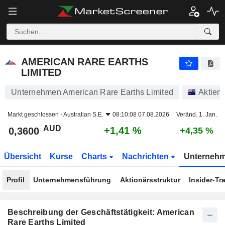
AMERICAN RARE EARTHS LIMITED
0,3600
$
+1,41 %
AMERICAN RARE EARTHS
LIMITED
Unternehmen American Rare Earths Limited
Aktien
Markt geschlossen -
Australian S.E.
08:10:08 07.08.2026
Veränd. 1. Jan.
AUD
+1,41 %
0,3600
+4,35 %
Übersicht
Kurse
Charts
Nachrichten
Unterneh
Profil
Unternehmensführung
Aktionärsstruktur
Insider-Tr
Beschreibung der Geschäftstätigkeit: American
Rare Earths Limited