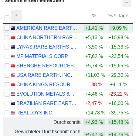
Seltene Erden-Mineralien
%
% 5 Tage
%
AMERICAN RARE EARTHS LIMITED
+1,41 %
+9,09 %
+
CHINA NORTHERN RARE EARTH (GROUP) HIGH-TECH CO.,LTD
+5,13 %
+10,98 %
+
LYNAS RARE EARTHS LIMITED
+3,50 %
+15,33 %
+
MP MATERIALS CORP.
+7,62 %
+23,54 %
-
SHENGHE RESOURCES HOLDING CO., LTD
+5,74 %
+15,65 %
USA RARE EARTH, INC.
+11,03 %
+29,30 %
+
CHINA KINGS RESOURCES GROUP CO.,LTD.
-1,88 %
+4,11 %
EVOLUTION METALS & TECHNOLOGIES CORP.
+4,46 %
-23,22 %
-
BRAZILIAN RARE EARTHS LIMITED
-2,47 %
+16,00 %
+
REALLOYS INC.
+14,78 %
+39,75 %
+
Durchschnitt
+4,93 %
+15,48 %
+
Gewichteter Durchschnitt nach
+5,47 %
+14,76 %
+