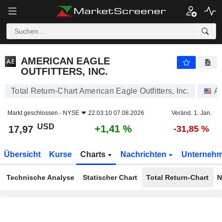
AMERICAN EAGLE OUTFITTERS, INC.
17,97
$
+1,41 %
AMERICAN EAGLE
OUTFITTERS, INC.
Total Return-Chart American Eagle Outfitters, Inc.
Ak
Markt geschlossen -
NYSE
22:03:10 07.08.2026
Veränd. 1. Jan.
USD
+1,41 %
17,97
-31,85 %
Übersicht
Kurse
Charts
Nachrichten
Unterneh
Technische Analyse
Statischer Chart
Total Return-Chart
N