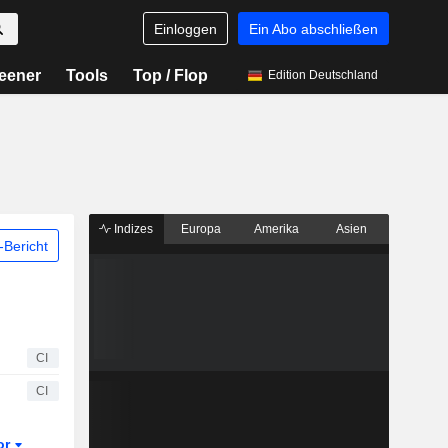
Einloggen
Ein Abo abschließen
eener
Tools
Top / Flop
Edition Deutschland
Indizes
Europa
Amerika
Asien
Bericht
CI
CI
or