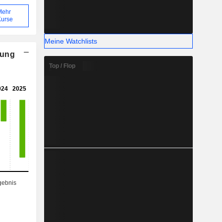
Mehr
Kurse
Meine Watchlists
nung
Top / Flop