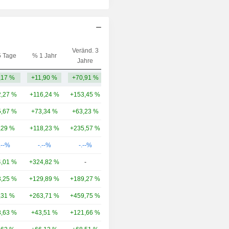
Veränd. 3
5 Tage
% 1 Jahr
Kap.($)
Jahre
,17 %
+11,90 %
+70,91 %
15,18 Mio.
,27 %
+116,24 %
+153,45 %
164 Mrd.
,67 %
+73,34 %
+63,23 %
99,75 Mrd.
,29 %
+118,23 %
+235,57 %
62,2 Mrd.
.--%
-.--%
-.--%
31,84 Mrd.
,01 %
+324,82 %
-
26,25 Mrd.
,25 %
+129,89 %
+189,27 %
21 Mrd.
,31 %
+263,71 %
+459,75 %
19,38 Mrd.
,63 %
+43,51 %
+121,66 %
15,69 Mrd.