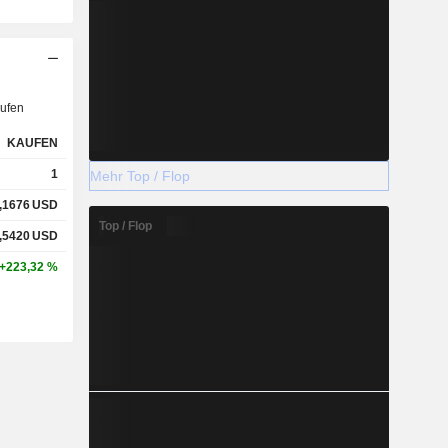
ufen
KAUFEN
1
Mehr Top / Flop
,1676
USD
Top / Flop
,5420
USD
+223,32 %