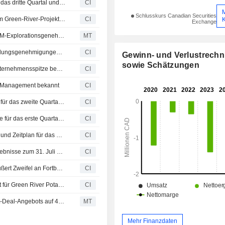
American Critical Minerals Corp. legt Ergebniszahlen für das dritte Quartal und die ersten neun Monate bis zum 30. April 2026 vor
CI
Schlusskurs Canadian Securities
American Critical Minerals Corp. entsendet Feldteam zum Green-River-Projekt und startet Bau der Bohrplattformen
CI
Exchange
American Critical Minerals erhält laut Berichten finale BLM-Explorationsgenehmigungen für Kali-Bohrprogramm 2026 beim Green River Projekt
MT
American Critical Minerals erhält endgültige BLM-Erkundungsgenehmigungen für Pottasche für das Bohrprogramm 2026 im Green-River-Projekt
CI
Gewinn- und Verlustrech
sowie Schätzungen
American Critical Minerals Corp. gibt Wechsel an der Unternehmensspitze bekannt
CI
im Management bekannt
CI
American Critical Minerals Corp. meldet Ergebniszahlen für das zweite Quartal und das zum 31. Januar 2026 endende Halbjahr
CI
American Critical Minerals Corp. veröffentlicht Ergebnisse für das erste Quartal zum 31. Oktober 2025
CI
American Critical Minerals Corp. gibt Update zum Ablauf und Zeitplan für das Bestätigungsbohrprogramm im Green River Potash & Lithium Project
CI
American Critical Minerals Corp. veroffentlicht Jahresergebnisse zum 31. Juli 2025
CI
Wirtschaftsprüfer von American Critical Minerals Corp. äußert Zweifel an Fortbestand des Unternehmens
CI
American Critical Minerals Corp. legt technischen Bericht für Green River Potash- und Lithium-Projekt vor
CI
American Critical Minerals nach Aufstockung des Bought-Deal-Angebots auf 4,7 Millionen Dollar unter Druck
MT
Mehr Finanzdaten