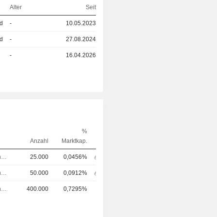
Alter
Seit
ed
-
10.05.2023
ed
-
27.08.2024
-
16.04.2026
%
Anzahl
Marktkap.
Chief Operating Officer (COO)
25.000
0,0456%
Chief Operating Officer (COO)
50.000
0,0912%
Chief Operating Officer (COO)
400.000
0,7295%