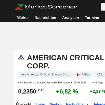
Märkte
Nachrichten
Analysen
Termine
AMERICAN CRITICAL
CORP.
Kurs American Critical Minerals Corp.
Aktien
KCLI
Schlusskurs
Canadian Securities Exchange
05.08.2026
% 5 Tage
0,2350
+6,82 %
CAD
+2,17 
Übersicht
Kurse
Charts
Nachrichten
Untern