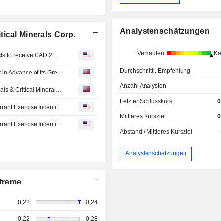
Analystenschätzungen
ical Minerals Corp.
Verkaufen
Ka
American Critical Minerals Corp. announced that it expects to receive CAD 2 million in funding
Durchschnittl. Empfehlung
American Critical Minerals Announces Private Placement in Advance of Its Green River Project Well
Anzahl Analysten
American Critical Minerals to Present at the Precious Metals & Critical Minerals Virtual Investor Conference on July 23rd
Letzter Schlusskurs
0
American Critical Minerals Announces Completion of Warrant Exercise Incentive Program +
Mittleres Kursziel
0
American Critical Minerals Announces Completion of Warrant Exercise Incentive Program
Abstand / Mittleres Kursziel
Analystenschätzungen
treme
0,22
0,24
0,22
0,28