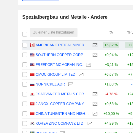
Spezialbergbau und Metalle - Andere
Zu einer Liste hinzufügen
%
% 
AMERICAN CRITICAL MINERALS CORP.
+6,82 %
+2
SOUTHERN COPPER CORPORATION
+0,94 %
+12
FREEPORT-MCMORAN INC.
+3,11 %
+15
CMOC GROUP LIMITED
+6,67 %
+7
NORNICKEL ADR
+1,03 %
-
JX ADVANCED METALS CORPORATION
-4,78 %
+24
JIANGXI COPPER COMPANY LIMITED
+0,58 %
+13
CHINA TUNGSTEN AND HIGHTECH MATERIALS CO.,LTD
+10,00 %
+9
KOREA ZINC COMPANY, LTD.
+4,89 %
+18