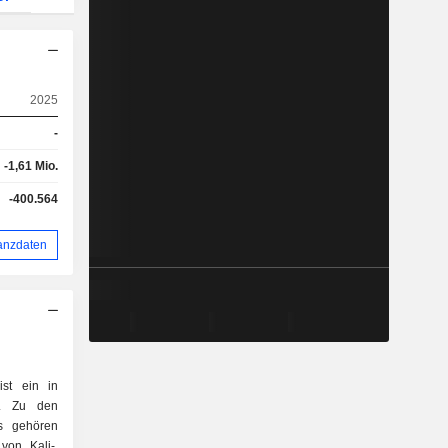
2025
-
-1,61 Mio.
-400.564
anzdaten
ist ein in
n. Zu den
ns gehören
von Kali-,