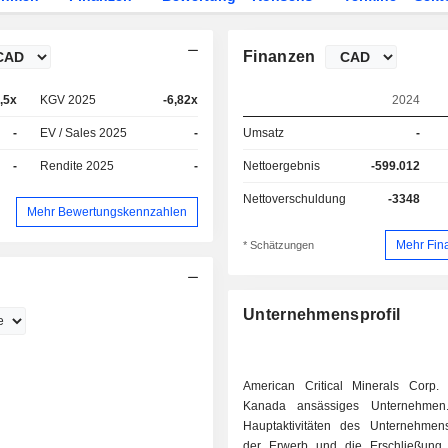
Finanzen
4,5x
KGV 2025
-6,82x
2024
-
EV / Sales 2025
-
Umsatz
-
-
Rendite 2025
-
Nettoergebnis
-599.012
Nettoverschuldung
-3348
Mehr Bewertungskennzahlen
Mehr Fin
* Schätzungen
Unternehmensprofil
American Critical Minerals Corp. 
Kanada ansässiges Unternehme
Hauptaktivitäten des Unternehme
der Erwerb und die Erschließung 