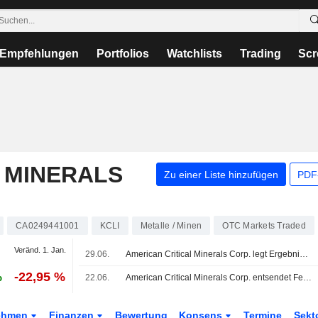
Empfehlungen
Portfolios
Watchlists
Trading
Scr
 MINERALS
Zu einer Liste hinzufügen
PDF-
CA0249441001
KCLI
Metalle / Minen
OTC Markets Traded
Veränd. 1. Jan.
29.06.
American Critical Minerals Corp. legt Ergebniszahlen für das dritte Quartal und die ersten neun Monate bis zum 30. April 2026 vor
%
-22,95 %
22.06.
American Critical Minerals Corp. entsendet Feldteam zum Green-River-Projekt und startet Bau der Bohrplattformen
ehmen
Finanzen
Bewertung
Konsens
Termine
Sekt