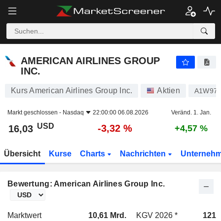
AMERICAN AIRLINES GROUP INC.
16,03
$
-3,32 %
AMERICAN AIRLINES GROUP
INC.
Kurs American Airlines Group Inc.
Aktien
A1W97
Markt geschlossen -
Nasdaq
22:00:00 06.08.2026
Veränd. 1. Jan.
USD
-3,32 %
16,03
+4,57 %
Übersicht
Kurse
Charts
Nachrichten
Unterneh
Bewertung: American Airlines Group Inc.
Marktwert
10,61 Mrd.
KGV 2026 *
121x