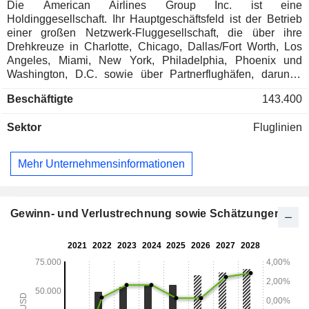
Die American Airlines Group Inc. ist eine
Holdinggesellschaft. Ihr Hauptgeschäftsfeld ist der Betrieb
einer großen Netzwerk-Fluggesellschaft, die über ihre
Drehkreuze in Charlotte, Chicago, Dallas/Fort Worth, Los
Angeles, Miami, New York, Philadelphia, Phoenix und
Washington, D.C. sowie über Partnerflughäfen, darunter
unter anderem in London, Doha, Madrid, Seattle/Tacoma,
Beschäftigte
143.400
Sydney und Tokio, Linienflüge für Passagiere und Fracht
anbietet. Zusammen mit ihren regionalen
Sektor
Fluglinien
Tochtergesellschaften und externen
Regionalfluggesellschaften, die unter dem Namen American
Eagle operieren. Die Frachtabteilung bietet eine breite
Mehr Unternehmensinformationen
Palette an Fracht- und Postdienstleistungen mit
Einrichtungen und Interline-Verbindungen weltweit. Das
Unternehmen betreibt rund 977 Flugzeuge im
Streckendienst, unterstützt durch seine regionalen
Gewinn- und Verlustrechnung sowie Schätzungen
Tochtergesellschaften und regionale Drittanbieter, die
zusammen weitere 585 Regionalflugzeuge betreiben. Zu
den Tochtergesellschaften gehören American Airlines, Inc.,
Envoy Aviation Group Inc., PSA Airlines, Inc. und Piedmont
Airlines, Inc.