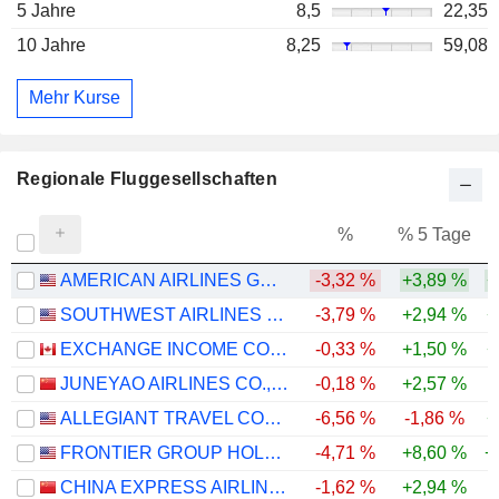
5 Jahre
8,5
22,35
10 Jahre
8,25
59,08
Mehr Kurse
Regionale Fluggesellschaften
%
% 5 Tage
%
AMERICAN AIRLINES GROUP INC.
-3,32 %
+3,89 %
+
SOUTHWEST AIRLINES CO.
-3,79 %
+2,94 %
+
EXCHANGE INCOME CORPORATION
-0,33 %
+1,50 %
+
JUNEYAO AIRLINES CO., LTD
-0,18 %
+2,57 %
ALLEGIANT TRAVEL COMPANY
-6,56 %
-1,86 %
+
FRONTIER GROUP HOLDINGS, INC.
-4,71 %
+8,60 %
+
CHINA EXPRESS AIRLINES CO.,LTD
-1,62 %
+2,94 %
-