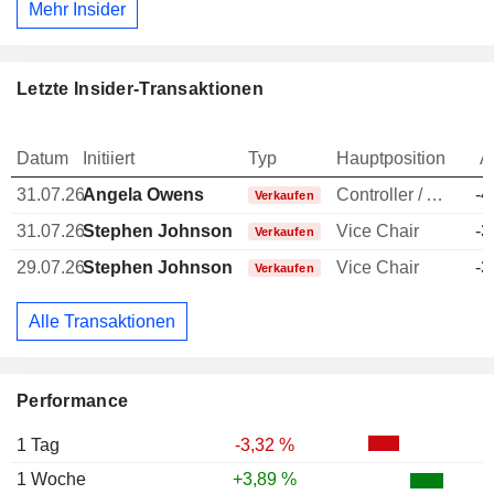
Mehr Insider
Letzte Insider-Transaktionen
Datum
Initiiert
Typ
Hauptposition
A
31.07.26
Angela Owens
Controller / Auditor
-4
Verkaufen
31.07.26
Stephen Johnson
Vice Chair
-3
Verkaufen
29.07.26
Stephen Johnson
Vice Chair
-3
Verkaufen
Alle Transaktionen
Performance
1 Tag
-3,32 %
1 Woche
+3,89 %