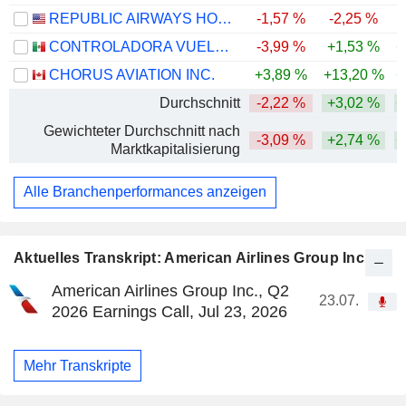
REPUBLIC AIRWAYS HOLDINGS INC.
-1,57 %
-2,25 %
CONTROLADORA VUELA COMPAÑÍA DE AVIACIÓN, S.A.B. DE C.V.
-3,99 %
+1,53 %
+
CHORUS AVIATION INC.
+3,89 %
+13,20 %
+
Durchschnitt
-2,22 %
+3,02 %
+
Gewichteter Durchschnitt nach
-3,09 %
+2,74 %
+
Marktkapitalisierung
Alle Branchenperformances anzeigen
Aktuelles Transkript: American Airlines Group Inc.
American Airlines Group Inc., Q2
23.07.
2026 Earnings Call, Jul 23, 2026
Mehr Transkripte