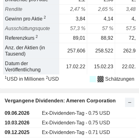
Rendite
2,47 %
2,65 %
3,48 
2
Gewinn pro Aktie
3,84
4,14
4,3
Ausschüttungsquote
57,3 %
57 %
57,5 
2
Referenzkurs
89,01
88,92
72,3
Anz. der Aktien (in
257.606
258.522
262.94
Tausend)
Datum der
17.02.22
15.02.23
22.02.2
Veröffentlichung
1
2
USD in Millionen
USD
Schätzungen
Vergangene Dividenden: Ameren Corporation
09.06.2026
Ex-Dividenden-Tag - 0.75 USD
10.03.2026
Ex-Dividenden-Tag - 0.75 USD
09.12.2025
Ex-Dividenden-Tag - 0.71 USD