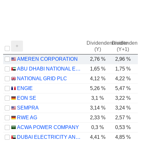
Dividendenrendite
Dividendenre
(Y)
(Y+1)
AMEREN CORPORATION
2,76 %
2,96 %
ABU DHABI NATIONAL ENERGY COMPANY
1,65 %
1,75 %
NATIONAL GRID PLC
4,12 %
4,22 %
ENGIE
5,26 %
5,47 %
EON SE
3,1 %
3,22 %
SEMPRA
3,14 %
3,24 %
RWE AG
2,33 %
2,57 %
ACWA POWER COMPANY
0,3 %
0,53 %
DUBAI ELECTRICITY AND WATER AUTHORITY
4,41 %
4,85 %