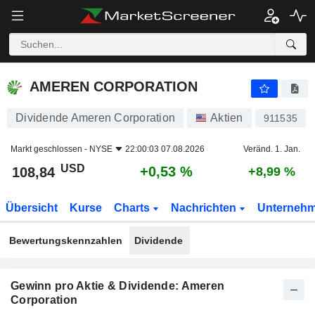
AMEREN CORPORATION
108,84
$
+0,53 %
AMEREN CORPORATION
Dividende Ameren Corporation
Aktien
911535
Markt geschlossen -
NYSE
22:00:03 07.08.2026
Veränd. 1. Jan.
USD
+0,53 %
108,84
+8,99 %
Übersicht
Kurse
Charts
Nachrichten
Unterneh
Bewertungskennzahlen
Dividende
Gewinn pro Aktie & Dividende: Ameren
Corporation