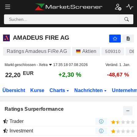
AMADEUS FIRE AG
22,20
€
+2,30 %
AMADEUS FIRE AG
Ratings Amadeus FiRe AG
Aktien
509310
DE
Markt geschlossen -
Xetra
17:35:18 07.08.2026
Veränd. 1. Jan.
EUR
+2,30 %
22,20
-48,67 %
Übersicht
Kurse
Charts
Nachrichten
Unterneh
Ratings Surperformance
Trader
Investment