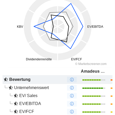
Amadeus FiRe AG
Bewertung
Unternehmenswert
EV/ Sales
EV/EBITDA
EV/FCF