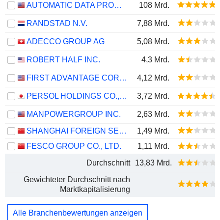
AUTOMATIC DATA PROCESSING, INC.
108 Mrd.
RANDSTAD N.V.
7,88 Mrd.
ADECCO GROUP AG
5,08 Mrd.
ROBERT HALF INC.
4,3 Mrd.
FIRST ADVANTAGE CORPORATION
4,12 Mrd.
PERSOL HOLDINGS CO.,LTD.
3,72 Mrd.
MANPOWERGROUP INC.
2,63 Mrd.
SHANGHAI FOREIGN SERVICE HOLDING GROUP CO., LTD.
1,49 Mrd.
FESCO GROUP CO., LTD.
1,11 Mrd.
Durchschnitt
13,83 Mrd.
Gewichteter Durchschnitt nach
Marktkapitalisierung
Alle Branchenbewertungen anzeigen