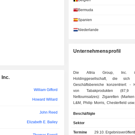
Belgien
Debra Kelly-Ennis
Bermuda
Thomas Jones
Spanien
A LATINA,
Niederlande
Carlos Slim Helú
Guy Smith
Unternehmensprofil
David Greenberg
Marjorie Connelly
Die Altria Group, Inc. i
 Inc.
Holdinggesellschaft, die sich
Ellen Strahlman
Geschäftsbereiche konzentriert: - Herstellung
William Gifford
von Tabakprodukten (87,
William Gifford
Nettoumsatzes): Zigaretten (Marken
Howard Willard
Mario Yzaguirre
L&M, Philip Morris, Chesterfield usw.
(Black & Mild) und Pfeifentabak; - Herstellung
John Reed
Beschäftigte
James Kilts
von rauchfreien Tabakprodukten (12 
Copenhagen, Skoal, Red Seal usw.; - Sonstiges
Elizabeth E. Bailey
Sektor
ED
Bill Yan
(0,1 %).
Termine
29.10.
Ergebnisveröffentlichun