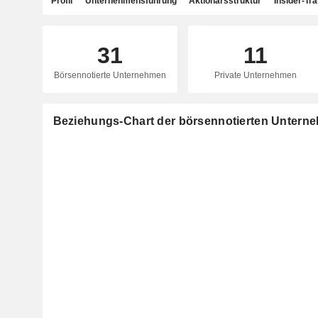
Profil
Unternehmensführung
Aktionärsstruktur
Insider-Tr
31
11
Börsennotierte Unternehmen
Private Unternehmen
Beziehungs-Chart der börsennotierten Unterneh