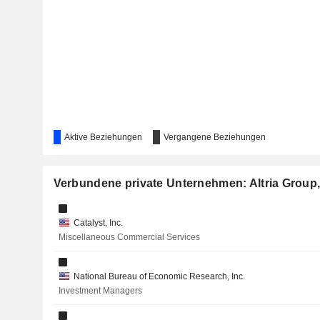
TFI INTERNATIONAL INC.
ASSURED GUARANTY LTD.
IMPULSORA DEL DESARROLLO Y EL EMPLEO EN AMÉRIC
S.A.B. DE C.V.
INTELLICHECK, INC.
INTERNATIONAL SEAWAYS, INC.
Aktive Beziehungen
Vergangene Beziehungen
PRA GROUP, INC.
Verbundene private Unternehmen: Altria Group,
HYPERION DEFI, INC.
ANHEUSER-BUSCH INBEV SA/NV
Catalyst, Inc.
Miscellaneous Commercial Services
SOLARIS ENERGY INFRASTRUCTURE, INC.
THE SIMPLY GOOD FOODS COMPANY
National Bureau of Economic Research, Inc.
Investment Managers
CHINA TOBACCO INTERNATIONAL (HK) COMPANY LIMIT