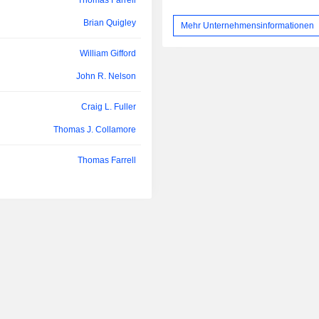
Thomas Farrell
James Kilts
Brian Quigley
Mehr Unternehmensinformationen
Ian Clarke
William Gifford
James Kilts
John R. Nelson
Neil Ackerman
Craig L. Fuller
Alexander Chatkewitz
Thomas J. Collamore
Thomas Farrell
Martin Barrington
Thomas Jones
George Muñoz
David Beran
Daniel Bryant