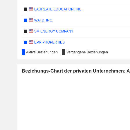
LAUREATE EDUCATION, INC.
WAFD, INC.
SM ENERGY COMPANY
EPR PROPERTIES
Aktive Beziehungen
Vergangene Beziehungen
HEINEKEN N.V.
AGF MANAGEMENT LIMITED
Beziehungs-Chart der privaten Unternehmen: Alt
MINERA FRISCO, S.A.B. DE C.V.
CRONOS GROUP INC.
FOMENTO DE CONSTRUCCIONES Y CONTRATAS, S.A.