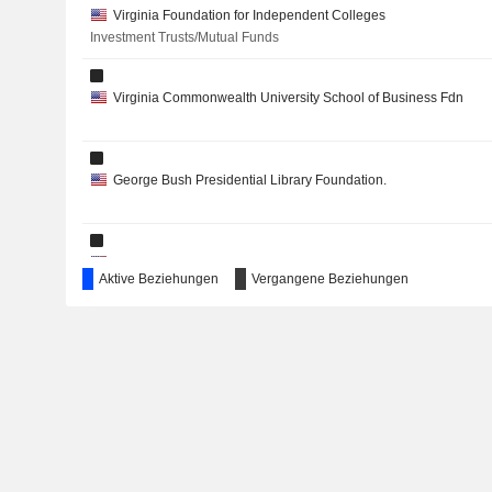
VIATRIS INC.
Virginia Foundation for Independent Colleges
Investment Trusts/Mutual Funds
FIRST CAPITAL REAL ESTATE INVESTMENT TRUST
ADVANTAGE SOLUTIONS INC.
Virginia Commonwealth University School of Business Fdn
IDENTI HEALTHCARE LTD
WHEELS UP EXPERIENCE INC.
George Bush Presidential Library Foundation.
Richmond Performing Arts Center
Aktive Beziehungen
Vergangene Beziehungen
Movies/Entertainment
Direct Edge LLC
Wholesale Distributors
The Richmond Ballet, Inc.
Other Consumer Services