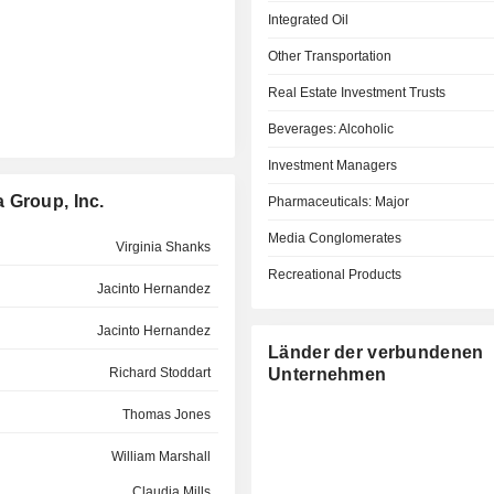
Integrated Oil
Other Transportation
Real Estate Investment Trusts
Beverages: Alcoholic
Investment Managers
 Group, Inc.
Pharmaceuticals: Major
Media Conglomerates
Virginia Shanks
Recreational Products
Jacinto Hernandez
Jacinto Hernandez
Länder der verbundenen
Richard Stoddart
Unternehmen
Thomas Jones
William Marshall
Claudia Mills