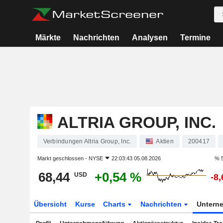
Märkte
Nachrichten
Analysen
Termine
ALTRIA GROUP, INC.
Verbindungen Altria Group, Inc.
Aktien
200417
Markt geschlossen -
NYSE
22:03:43 05.08.2026
% 5
68,44
+0,54 %
USD
-8
Übersicht
Kurse
Charts
Nachrichten
Untern