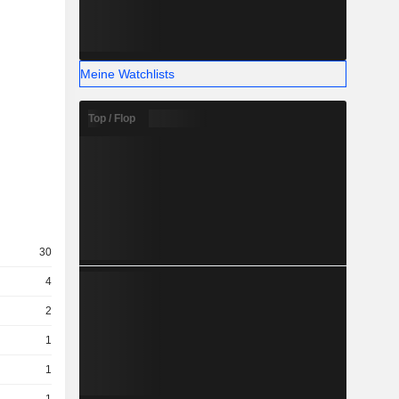
Meine Watchlists
Top / Flop
30
4
2
1
1