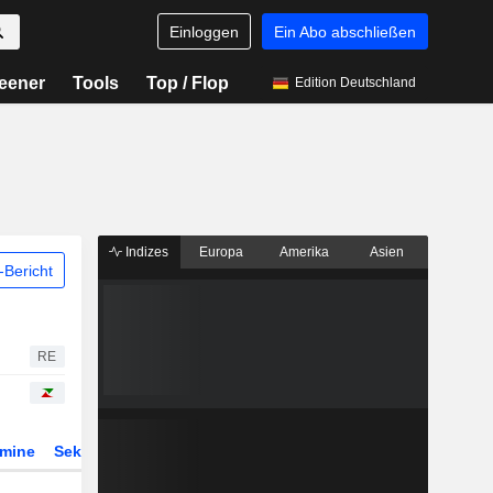
Einloggen
Ein Abo abschließen
eener
Tools
Top / Flop
Edition Deutschland
Indizes
Europa
Amerika
Asien
Bericht
RE
rmine
Sektor
Derivate
ETFs