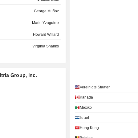
George Muñoz
Mario Yzaguirre
Howard Willard
Virginia Shanks
Rosemary Ripley
Ian Clarke
ria Group, Inc.
Carlos Slim Helú
Vereinigte Staaten
Murray Garnick
Kanada
Kamran Khan
Mexiko
Dominik Meier
Israel
Elizabeth Seegar
Hong Kong
Carlos Slim Helú