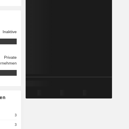
Inaktive
Private
ernehmen
nen
3
3