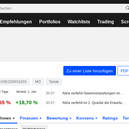
Empfehlungen
Portfolios
Watchlists
Trading
Scr
Zu einer Liste hinzufügen
PDF-
US02209S1033
MO
Tabak
 Tage
Veränd. 1. Jan.
30.07.
Altria verfehlt Gewinnerwartungen im Quartal, da die Nachfrage nach Premium-Zigaretten nachlässt
,65 %
+18,70 %
30.07.
Altria verfehlt im 2. Quartal die Erwartungen, Aktie stolpert
ehmen
Finanzen
Bewertung
Konsens
Ratings
Te