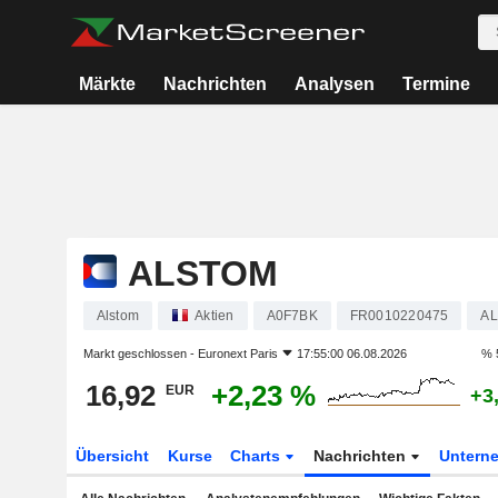
Märkte
Nachrichten
Analysen
Termine
ALSTOM
Alstom
Aktien
A0F7BK
FR0010220475
A
Markt geschlossen -
Euronext Paris
17:55:00 06.08.2026
% 
16,92
+2,23 %
EUR
+3
Übersicht
Kurse
Charts
Nachrichten
Untern