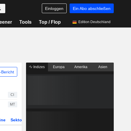
Einloggen
Ein Abo abschließen
eener
Tools
Top / Flop
Edition Deutschland
Indizes
Europa
Amerika
Asien
Bericht
CI
MT
ine
Sektor
Derivate
ETFs