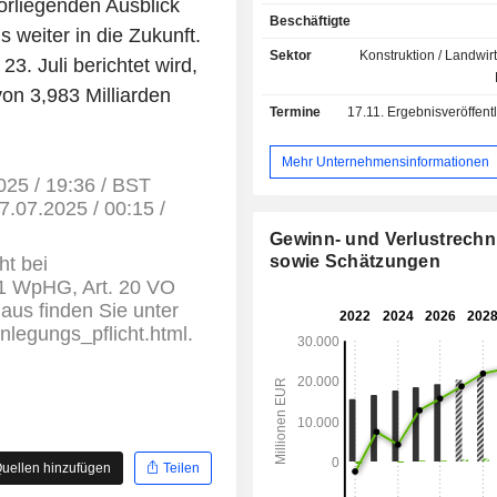
rliegenden Ausblick
Straßenbahnen und Lokomotiven; - Eisenbahn-
Beschäftigte
Dienstleistungen (38,4 %): Insta
 weiter in die Zukunft.
Modernisierung, Ersatzteilmanagemen
Sektor
Konstruktion / Landwirt
3. Juli berichtet wird,
und technische Unterstützung; - Signal-,
on 3,983 Milliarden
Informations- und Steuerungssysteme 
Termine
17.11.
Ergebnisveröffentlichun
Eisenbahninfrastrukturen (9,1 %): Infr
für den Gleisbau, elek
Bahnstromversorgungssysteme,
Mehr Unternehmensinformationen
elektromechanische Ausr
2025 / 19:36 / BST
Telekommunikationsger
7.07.2025 / 00:15 /
Fahrgastinformation in Bahnhöfen, Te
Gewinn- und Verlustrech
den automatischen Fahrkartenkauf,
sowie Schätzungen
ht bei
Rolltreppen, Aufzüge für Men
 1 WpHG, Art. 20 VO
Behinderung, automatische Bahns
aus finden Sie unter
Belüftungs-, Klima- und Beleuchtung
enlegungs_pflicht.html.
Der Nettoumsatz verteilt sich geogr
folgt: Frankreich (14,3 %), Europa
Amerika (16,3 %), Asien/Pazifik (11
Naher Osten/Afrika/Zentralasien (12,6
uellen hinzufügen
Teilen