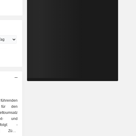
führenden
n für den
ttoumsatz
kt- und
folgt: -
): Züge,