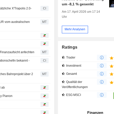
um -8,1 % gesenkt
tzliche X'Trapolis 2.0-
CI
Am 17. April 2026 um 17:14
Uhr
EUR vom australischen
MT
Mehr Analysen
Ratings
Finanzaufsicht anfechten
MT
Trader
ionschefin bekannt -
CI
Investment
Gesamt
sches Bahnprojekt über 2
MT
Qualität der
Veröffentlichungen
l ab
ESG MSCI
hy Pianon