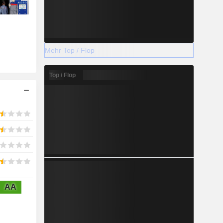
Mehr Top / Flop
Top / Flop
AA