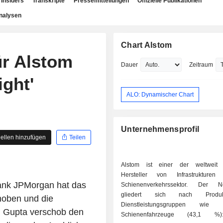
Insiders
Transkripte
Pressemitteilungen
Offizielle Publikationen
nalysen
Chart Alstom
ür Alstom
Dauer
Zeitraum
ight'
ALO: Dynamischer Chart
Unternehmensprofil
ellen hinzufügen
Teilen
Alstom ist einer der weltweit 
Hersteller von Infrastrukture
nk JPMorgan hat das
Schienenverkehrssektor. Der Ne
gliedert sich nach Produ
hoben und die
Dienstleistungsgruppen wie 
h Gupta verschob den
Schienenfahrzeuge (43,1 %