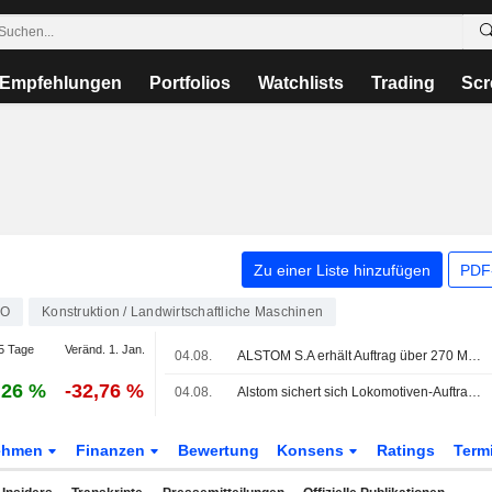
Empfehlungen
Portfolios
Watchlists
Trading
Scr
Zu einer Liste hinzufügen
PDF-
LO
Konstruktion / Landwirtschaftliche Maschinen
5 Tage
Veränd. 1. Jan.
04.08.
ALSTOM S.A erhält Auftrag über 270 Mio. EUR für 25 zusätzliche X'Trapolis 2.0-Züge in Australien
,26 %
-32,76 %
04.08.
Alstom sichert sich Lokomotiven-Auftrag über 270 Mio. EUR vom australischen Bundesstaat
ehmen
Finanzen
Bewertung
Konsens
Ratings
Term