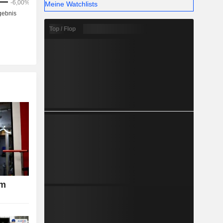
Meine Watchlists
Top / Flop
om