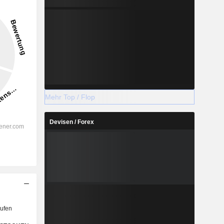
Mehr Top / Flop
Devisen / Forex
ufen