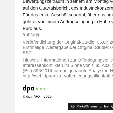
Bewertungszeitraum in seinem am Montag vo
auf den Quartalsbericht des Industriekonzerns
Für das erste Geschäftsquartal, über das am 2
geht er von einem Auftragseingang in Höhe v
Euro aus.
/rob/ag/gl
Veröffentlichung der Original-Studie: 06.07.
Erstmalige Weitergabe der Original-Studie: 0
BST
Hinweis: Informationen zur Offenlegungspflic
Interessenkonflikten im Sinne von § 85 Abs.
(EU) 596/2014 für das genannte Analysten-H
http://web.dpa-afx.de/offenlegungspflicht/off
© dpa-AFX - 2025
MarketScreener zu Ihren Q