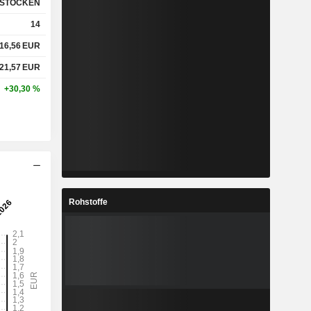
STOCKEN
14
16,56
EUR
21,57
EUR
+30,30 %
Rohstoffe