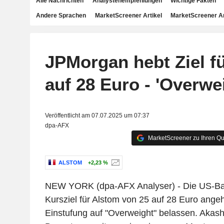
Alle Nachrichten
Analystenempfehlungen
Wichtige Fakten
Andere Sprachen
MarketScreener Artikel
MarketScreener A
JPMorgan hebt Ziel f
auf 28 Euro - 'Overwe
Veröffentlicht am 07.07.2025 um 07:37
dpa-AFX
MarketScreener zu Ihren Qu
ALSTOM
+2,23 %
NEW YORK (dpa-AFX Analyser) - Die US-Ba
Kursziel für Alstom von 25 auf 28 Euro ange
Einstufung auf "Overweight" belassen. Akas