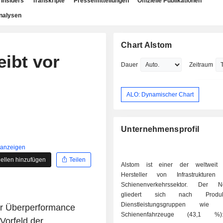
Insiders
Transkripte
Pressemitteilungen
Offizielle Publikationen
nalysen
Chart Alstom
ibt vor
Dauer
Zeitraum
ALO: Dynamischer Chart
Unternehmensprofil
 anzeigen
ellen hinzufügen
Teilen
Alstom ist einer der weltweit 
Hersteller von Infrastrukture
Schienenverkehrssektor. Der Ne
gliedert sich nach Produ
Dienstleistungsgruppen wie 
er Überperformance
Schienenfahrzeuge (43,1 %
Vorfeld der