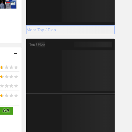
Mehr Top / Flop
Top / Flop
AA