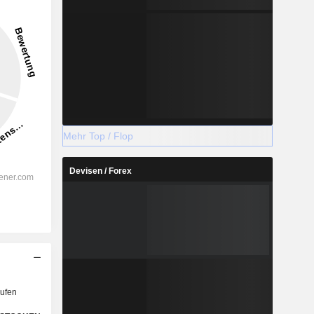
Mehr Top / Flop
Devisen / Forex
ufen