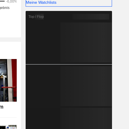
Meine Watchlists
Top / Flop
om