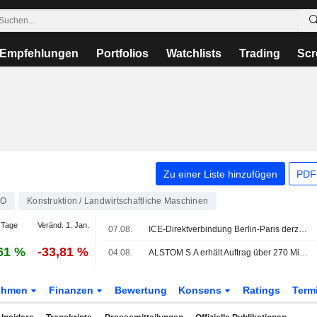
Empfehlungen
Portfolios
Watchlists
Trading
Scr
Zu einer Liste hinzufügen
PDF-
LO
Konstruktion / Landwirtschaftliche Maschinen
 Tage
Veränd. 1. Jan.
07.08.
ICE-Direktverbindung Berlin-Paris derzeit unterbrochen
61 %
-33,81 %
04.08.
ALSTOM S.A erhält Auftrag über 270 Mio. EUR für 25 zusätzliche X'Trapolis 2.0-Züge in Australien
ehmen
Finanzen
Bewertung
Konsens
Ratings
Term