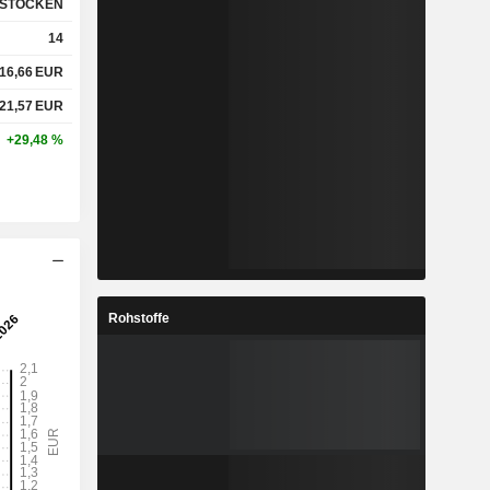
STOCKEN
14
16,66
EUR
21,57
EUR
+29,48 %
Rohstoffe