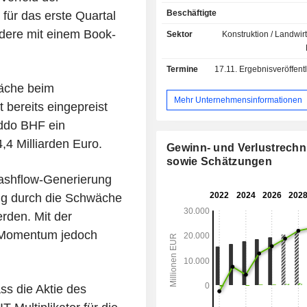
Straßenbahnen und Lokomotiven; - Eisenbahn-
Beschäftigte
ür das erste Quartal
Dienstleistungen (38,4 %): Insta
Modernisierung, Ersatzteilmanagemen
dere mit einem Book-
Sektor
Konstruktion / Landwirt
und technische Unterstützung; - Signal-,
Informations- und Steuerungssysteme 
Termine
17.11.
Ergebnisveröffentlichun
Eisenbahninfrastrukturen (9,1 %): Infr
für den Gleisbau, elek
wäche beim
Bahnstromversorgungssysteme,
Mehr Unternehmensinformationen
 bereits eingepreist
elektromechanische Ausr
Oddo BHF ein
Telekommunikationsger
Fahrgastinformation in Bahnhöfen, Te
4 Milliarden Euro.
Gewinn- und Verlustrech
den automatischen Fahrkartenkauf,
sowie Schätzungen
Rolltreppen, Aufzüge für Men
Cashflow-Generierung
Behinderung, automatische Bahns
Belüftungs-, Klima- und Beleuchtung
tig durch die Schwäche
Der Nettoumsatz verteilt sich geogr
erden. Mit der
folgt: Frankreich (14,3 %), Europa
s Momentum jedoch
Amerika (16,3 %), Asien/Pazifik (11
Naher Osten/Afrika/Zentralasien (12,6
ss die Aktie des