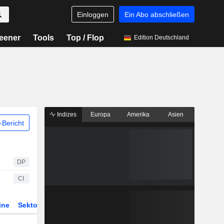
Einloggen
Ein Abo abschließen
eener
Tools
Top / Flop
Edition Deutschland
Indizes
Europa
Amerika
Asien
Bericht
DP
CI
ine
Sektor
Derivate
ETFs