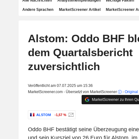
Alle Nachrichten
Analystenempfehlungen
Wichtige Fakten
Andere Sprachen
MarketScreener Artikel
MarketScreener A
Alstom: Oddo BHF ble
dem Quartalsbericht
zuversichtlich
Veröffentlicht am 07.07.2025 um 15:36
MarketScreener.com - Übersetzt von MarketScreener
-
Original
MarketScreener zu Ihren Qu
ALSTOM
-1,57 %
Oddo BHF bestätigt seine Überzeugung ein
und sein Kursziel von 26 Euro für Alstom, im 