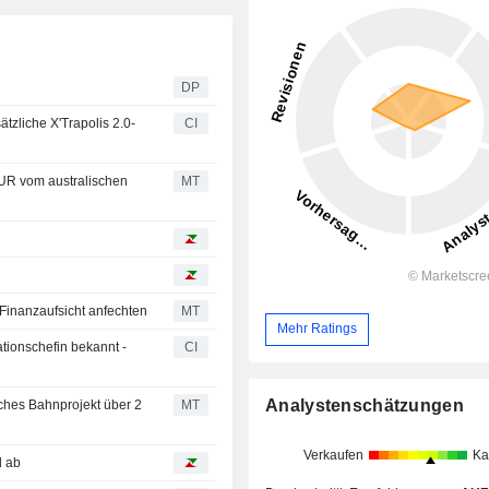
DP
tzliche X'Trapolis 2.0-
CI
EUR vom australischen
MT
Finanzaufsicht anfechten
MT
Mehr Ratings
ionschefin bekannt -
CI
Analystenschätzungen
sches Bahnprojekt über 2
MT
Verkaufen
Ka
l ab