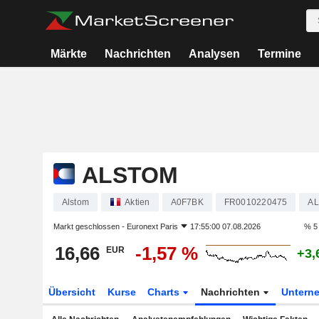
Märkte
Nachrichten
Analysen
Termine
ALSTOM
Alstom
Aktien
A0F7BK
FR0010220475
A
Markt geschlossen -
Euronext Paris
17:55:00 07.08.2026
% 5
16,66
-1,57 %
EUR
+3,
Übersicht
Kurse
Charts
Nachrichten
Untern