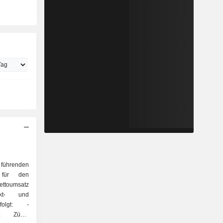
führenden
n für den
ttoumsatz
kt- und
folgt: -
): Züge,