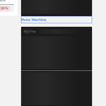
ahre
2,50 %
9,02 Mrd.
Meine Watchlists
Top / Flop