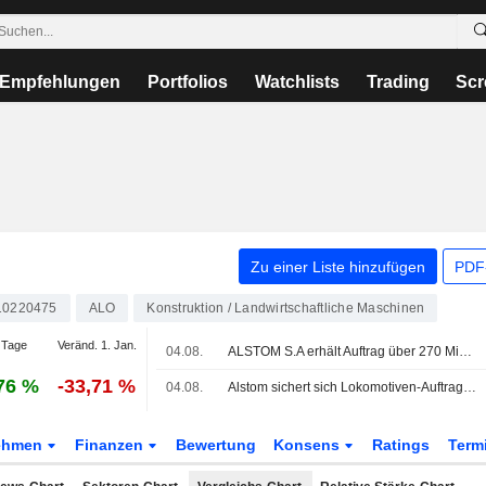
Empfehlungen
Portfolios
Watchlists
Trading
Scr
Zu einer Liste hinzufügen
PDF-
10220475
ALO
Konstruktion / Landwirtschaftliche Maschinen
 Tage
Veränd. 1. Jan.
04.08.
ALSTOM S.A erhält Auftrag über 270 Mio. EUR für 25 zusätzliche X'Trapolis 2.0-Züge in Australien
76 %
-33,71 %
04.08.
Alstom sichert sich Lokomotiven-Auftrag über 270 Mio. EUR vom australischen Bundesstaat
ehmen
Finanzen
Bewertung
Konsens
Ratings
Term