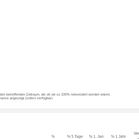
den betreffenden Zeitraum, als ob sie zu 100% reinvestiert worden wären.
mance angezeigt (sofern verfügbar)
Ver
%
% 5 Tage
% 1. Jan.
% 1 Jahr