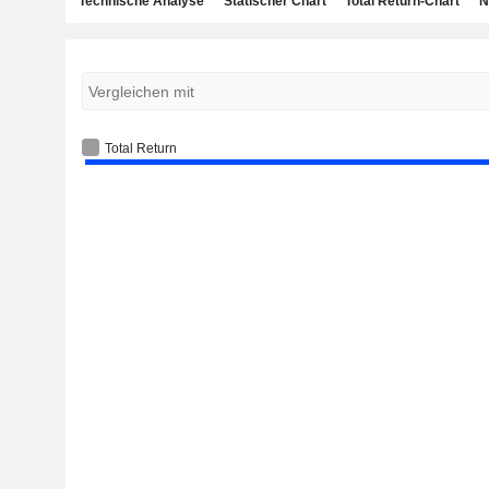
Technische Analyse
Statischer Chart
Total Return-Chart
N
Total Return