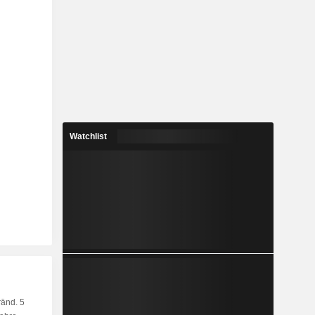
Watchlist
änd. 5
Kap.
KF
MF
LF