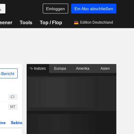
Einloggen
Ein Abo abschließen
eener
Tools
Top / Flop
Edition Deutschland
Indizes
Europa
Amerika
Asien
Bericht
CI
MT
ine
Sektor
Derivate
ETFs