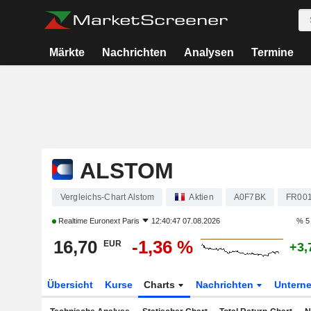
Märkte
Nachrichten
Analysen
Termine
ALSTOM
Vergleichs-Chart Alstom
Aktien
A0F7BK
FR00
Realtime
Euronext Paris
12:40:47 07.08.2026
% 5
16,70
-1,36 %
EUR
+3,
Übersicht
Kurse
Charts
Nachrichten
Untern