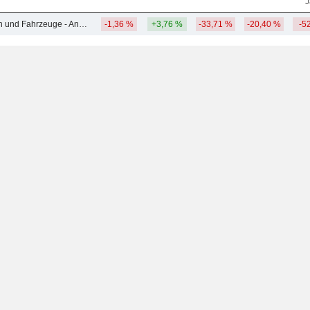
J
Schwermaschinen und Fahrzeuge - Andere
-1,36 %
+3,76 %
-33,71 %
-20,40 %
-5