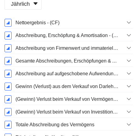
Jährlich
Ende d.
Nettoergebnis - (CF)
Geschäftsjahres:
Dezember
Abschreibung, Erschöpfung & Amortisation - (Vorlagenspezifisch)
Abschreibung von Firmenwert und immateriellen Vermögenswerten - (CF)
Gesamte Abschreibungen, Erschöpfungen & Amortisationen - (Modellspezifisch)
Abschreibung auf aufgeschobene Aufwendungen, Gesamt - (Modellspezifisch)
Gewinn (Verlust) aus dem Verkauf von Darlehen & Forderungen - (CF)
(Gewinn) Verlust beim Verkauf von Vermögenswerten - (CF)
(Gewinn) Verlust beim Verkauf von Investitionen - (CF)
Totale Abschreibung des Vermögens