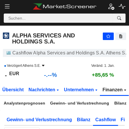
-.-
ALPHA SERVICES AND HOLDINGS S.A.
-
€
-
%
ALPHA SERVICES AND
HOLDINGS S.A.
Cashflow Alpha Services and Holdings S.A. Athens S.E
Verzögert
Athens S.E.
Veränd. 1. Jan.
EUR
-.--%
-
+85,65 %
Übersicht
Nachrichten
Unternehmen
Finanzen
Analystenprognosen
Gewinn- und Verlustrechnung
Bilanz
Gewinn- und Verlustrechnung
Bilanz
Cashflow
Fin