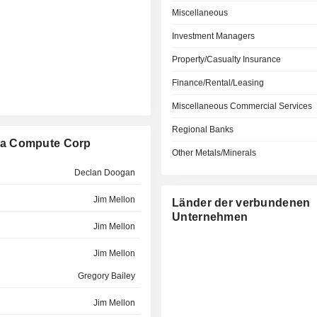
Miscellaneous
Investment Managers
Property/Casualty Insurance
Finance/Rental/Leasing
Miscellaneous Commercial Services
Regional Banks
ha Compute Corp
Other Metals/Minerals
Declan Doogan
Jim Mellon
Länder der verbundenen
Unternehmen
Jim Mellon
Jim Mellon
Gregory Bailey
Jim Mellon