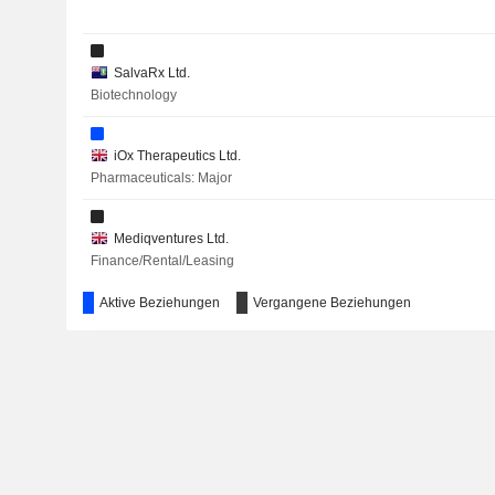
SalvaRx Ltd.
Biotechnology
iOx Therapeutics Ltd.
Pharmaceuticals: Major
Mediqventures Ltd.
Finance/Rental/Leasing
Aktive Beziehungen
Vergangene Beziehungen
Chelsea Avondale Ltd.
Property/Casualty Insurance
Alpha Sigma Capital
Investment Managers