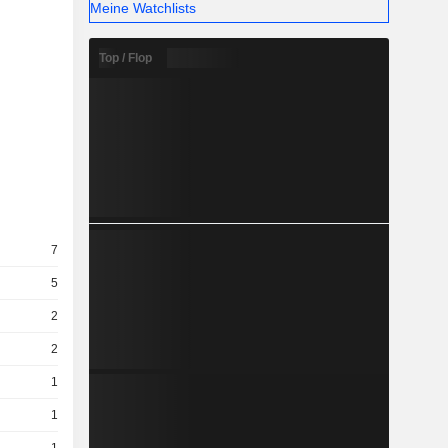
Meine Watchlists
Top / Flop
7
5
2
2
1
1