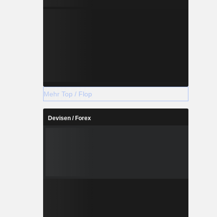
uster der
 und B300-
et so, dass
 bei der
schlüsselt
ur, die es
tellen und
-Workloads
oheit an
Mehr Top / Flop
zugeben.
steme, die
, Animoca
Devisen / Forex