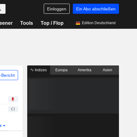
Einloggen
Ein Abo abschließen
eener
Tools
Top / Flop
Edition Deutschland
Indizes
Europa
Amerika
Asien
Bericht
CI
te