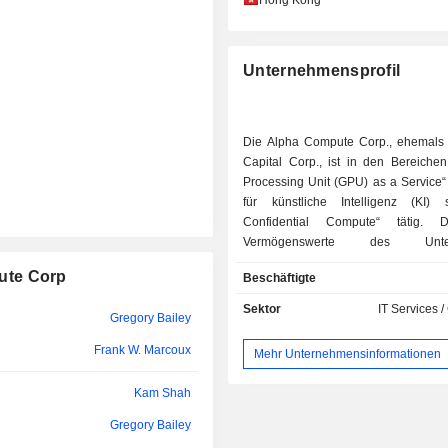
Hong Kong
Unternehmensprofil
Die Alpha Compute Corp., ehemal
Capital Corp., ist in den Bereichen
Processing Unit (GPU) as a Service
für künstliche Intelligenz (KI)
Confidential Compute“ tätig.
Vermögenswerte des Unter
ermöglichen datenschutzk
ute Corp
Beschäftigte
Rechenleistungen für Par
Anwendungen wie Telegram, Animo
Sektor
IT Services /
Gregory Bailey
GAMEE und Midnight Netwo
Unternehmen bietet vertraul
Frank W. Marcoux
Mehr Unternehmensinformationen
Rechenleistung, souveräne KI-Infr
skalierbare GPU-Bereitstel
Kam Shah
datenschutznative KI-Ökosysteme.
vertrauliche KI-Rechenleist
Gregory Bailey
hardwaregestützte Trusted E