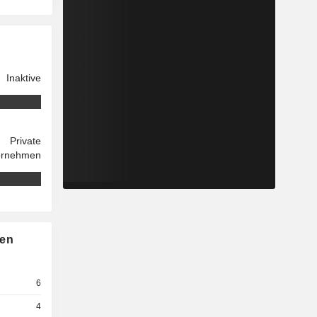
Inaktive
Private
ernehmen
nen
6
4