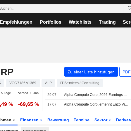
Empfehlungen
Portfolios
Watchlists
Trading
Scr
ORP
Zu einer Liste hinzufügen
PDF-
S
VGG7185A1369
ALP
IT Services / Consulting
 5 Tage
Veränd. 1. Jan.
29.07.
Alpha Compute Corp, 2026 Earnings Call, Jul 16, 2026
8,49 %
-69,65 %
17.07.
Alpha Compute Corp. ernennt Enzo Villani mit Wirkung zum 16. Juli 2026 zum Präsidenten
ehmen
Finanzen
Bewertung
Termine
Sektor
Deriva