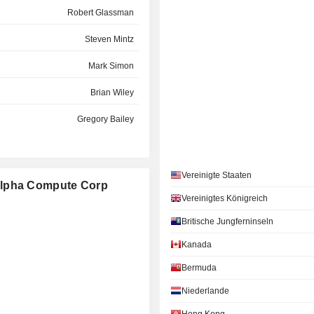
Robert Glassman
Steven Mintz
Mark Simon
Brian Wiley
Gregory Bailey
Allan Shaw
Vereinigte Staaten
Alpha Compute Corp
Vereinigtes Königreich
Britische Jungferninseln
Kanada
Bermuda
Niederlande