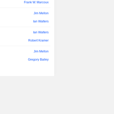
Frank W. Marcoux
Environments (TEEs) und GPU-Cl
NVIDIA Blackwell-Generation (B200-
Jim Mellon
Architektur) bereit und gewährleist
Daten während der Nutzung,
Ian Walters
Übertragung und im Ruhezustand ver
bleiben. Souveräne KI-Infrastrukt
Ian Walters
Unternehmenskunden, Regierungss
regulierten Branchen ermöglicht, KI
Robert Kramer
auszuführen, ohne die Datenh
Hyperscale-Cloud-Anbieter ab
Jim Mellon
Datenschutzorientierte KI-Ökosy
Gregory Bailey
Partner wie Telegram, Midnight
Brands und andere unterstützen.
Declan Doogan
Jim Mellon
Gregory Bailey
Francis Siciliano
Michael Terpin