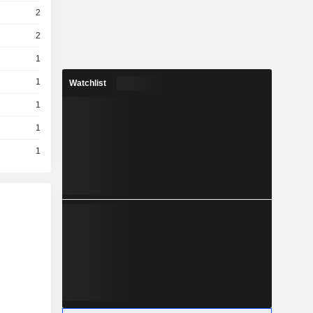
2
2
1
1
Watchlist
1
1
1