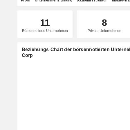
Profil
Unternehmensführung
Aktionärsstruktur
Insider-Tr
11
8
Börsennotierte Unternehmen
Private Unternehmen
Beziehungs-Chart der börsennotierten Untern
Corp