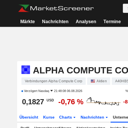
Märkte
Nachrichten
Analysen
Termine
ALPHA COMPUTE C
Verbindungen Alpha Compute Corp
Aktien
A40HB
Verzögert
Nasdaq
21:48:08 06.08.2026
%
0,1827
-0,76 %
USD
-
Übersicht
Kurse
Charts
Nachrichten
Untern