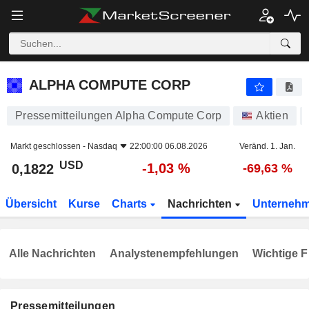
ALPHA COMPUTE CORP
0,1822
$
-1,03 %
ALPHA COMPUTE CORP
Pressemitteilungen Alpha Compute Corp
Aktien
Markt geschlossen -
Nasdaq
22:00:00 06.08.2026
Veränd. 1. Jan.
USD
-1,03 %
0,1822
-69,63 %
Übersicht
Kurse
Charts
Nachrichten
Unterneh
Alle Nachrichten
Analystenempfehlungen
Wichtige F
Pressemitteilungen