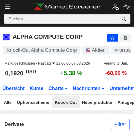
ALPHA COMPUTE CORP
0,1920
$
+5,38 %
ALPHA COMPUTE CORP
Knock-Out Alpha Compute Corp
Aktien
A40HBS
Markt geschlossen -
Nasdaq
22:00:00 07.08.2026
Veränd. 1. Jan.
USD
+5,38 %
0,1920
-68,00 %
Übersicht
Kurse
Charts
Nachrichten
Unterneh
Alle
Optionsscheine
Knock-Out
Hebelprodukte
Anlagep
Filter
Derivate