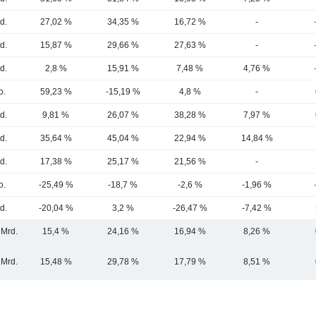
d.
27,02 %
34,35 %
16,72 %
-
d.
15,87 %
29,66 %
27,63 %
-
d.
2,8 %
15,91 %
7,48 %
4,76 %
o.
59,23 %
-15,19 %
4,8 %
-
d.
9,81 %
26,07 %
38,28 %
7,97 %
d.
35,64 %
45,04 %
22,94 %
14,84 %
d.
17,38 %
25,17 %
21,56 %
-
o.
-25,49 %
-18,7 %
-2,6 %
-1,96 %
d.
-20,04 %
3,2 %
-26,47 %
-7,42 %
 Mrd.
15,4 %
24,16 %
16,94 %
8,26 %
 Mrd.
15,48 %
29,78 %
17,79 %
8,51 %