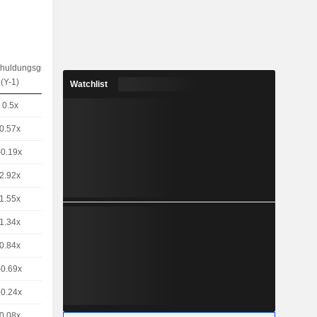
chuldungsgrad
(Y-1)
Watchlist
0.5x
0.57x
-0.19x
2.92x
1.55x
1.34x
0.84x
-0.69x
-0.24x
0.08x