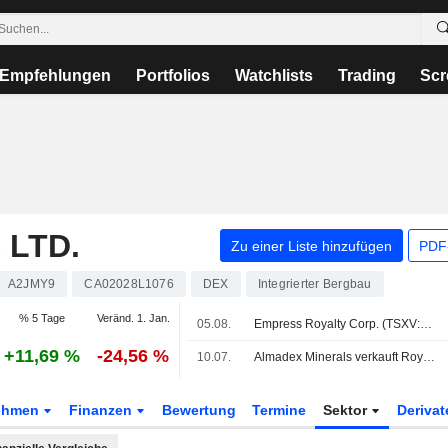
Empfehlungen
Portfolios
Watchlists
Trading
Scr
 LTD.
Zu einer Liste hinzufügen
PDF-
A2JMY9
CA02028L1076
DEX
Integrierter Bergbau
% 5 Tage
Veränd. 1. Jan.
05.08.
Empress Royalty Corp. (TSXV:EMPR) hat die Übernahme des nordamerikanischen Royalty-Portfolios von Almadex Minerals Ltd. (TSXV:DEX) abgeschlossen.
+11,69 %
-24,56 %
10.07.
Almadex Minerals verkauft Royalty-Beteiligungen an Empress Royalty für 2,5 Mio. USD
ehmen
Finanzen
Bewertung
Termine
Sektor
Deriva