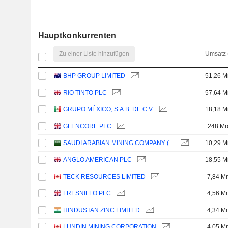
Hauptkonkurrenten
Zu einer Liste hinzufügen
Umsatz 
BHP GROUP LIMITED
51,26 M
RIO TINTO PLC
57,64 M
GRUPO MÉXICO, S.A.B. DE C.V.
18,18 M
GLENCORE PLC
248 Mr
SAUDI ARABIAN MINING COMPANY (MAADEN)
10,29 M
ANGLO AMERICAN PLC
18,55 M
TECK RESOURCES LIMITED
7,84 Mr
FRESNILLO PLC
4,56 Mr
HINDUSTAN ZINC LIMITED
4,34 Mr
LUNDIN MINING CORPORATION
4,05 Mr