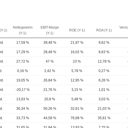
Nettogewinn
EBIT-Marge
Vers
(Y-1)
ROE (Y-1)
ROA (Y-1)
(Y-1)
(Y-1)
rd.
17,59 %
39,48 %
21,97 %
9,62 %
rd.
17,29 %
28,48 %
16,02 %
8,63 %
rd.
27,72 %
47 %
23 %
12,78 %
d.
0,16 %
2,42 %
5,78 %
0,27 %
rd.
19,05 %
26,84 %
12,95 %
6,26 %
rd.
-20,17 %
21,76 %
3,15 %
1,01 %
d.
13,03 %
20,9 %
5,48 %
3,03 %
d.
30,34 %
50,26 %
32,61 %
21,03 %
d.
33,73 %
44,58 %
76,68 %
35,81 %
d.
31,65 %
31,84 %
13,93 %
7,25 %