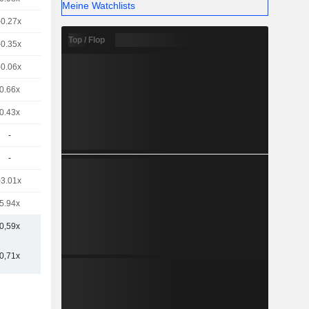
Meine Watchlists
-0.27x
Top / Flop
-0.35x
-0.06x
0.66x
0.43x
-
-
-3.01x
5.94x
0,59x
0,71x