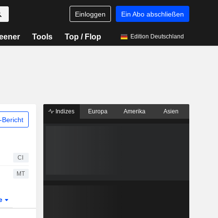
Einloggen
Ein Abo abschließen
eener
Tools
Top / Flop
Edition Deutschland
Indizes
Europa
Amerika
Asien
Bericht
CI
MT
te