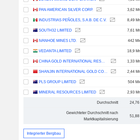
PAN AMERICAN SILVER CORP.
3,62 Mr
INDUSTRIAS PEÑOLES, S.A.B. DE C.V.
8,49 Mr
SOUTH32 LIMITED
7,61 Mr
IVANHOE MINES LTD.
442 Mi
VEDANTA LIMITED
18,9 Mr
CHINA GOLD INTERNATIONAL RESOURCES CORP. LTD.
1,33 Mr
SHANJIN INTERNATIONAL GOLD CO., LTD.
2,44 Mr
PLS GROUP LIMITED
504 Mi
MINERAL RESOURCES LIMITED
2,93 Mr
Durchschnitt
24,76
Gewichteter Durchschnitt nach
51,88
Marktkapitalisierung
Integrierter Bergbau