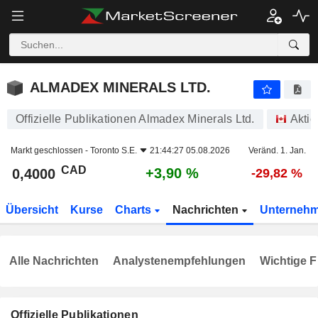
ALMADEX MINERALS LTD.
0,4000
$
+3,90 %
ALMADEX MINERALS LTD.
Offizielle Publikationen Almadex Minerals Ltd.
Aktie
Markt geschlossen -
Toronto S.E.
21:44:27 05.08.2026
Veränd. 1. Jan.
CAD
+3,90 %
0,4000
-29,82 %
Übersicht
Kurse
Charts
Nachrichten
Unterneh
Alle Nachrichten
Analystenempfehlungen
Wichtige F
Offizielle Publikationen