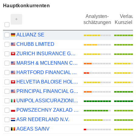
Hauptkonkurrenten
Analysten-
Verlauf
schätzungen
Kursziel 
ALLIANZ SE
CHUBB LIMITED
ZURICH INSURANCE GROUP LTD
MARSH & MCLENNAN COMPANIES
HARTFORD FINANCIAL SERVICES GROUP (THE), INC.
HELVETIA BALOISE HOLDING AG
PRINCIPAL FINANCIAL GROUP, INC.
UNIPOL ASSICURAZIONI S.P.A.
POWSZECHNY ZAKLAD UBEZPIECZE? SPÓLKA AKCYJNA
ASR NEDERLAND N.V.
AGEAS SA/NV