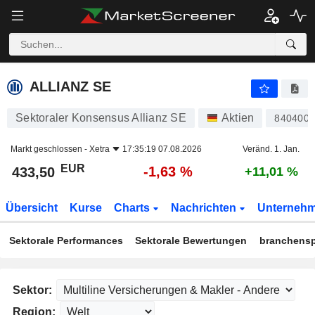
ALLIANZ SE
433,50
€
-1,63 %
ALLIANZ SE
Sektoraler Konsensus Allianz SE
Aktien
840400
Markt geschlossen -
Xetra
17:35:19 07.08.2026
Veränd. 1. Jan.
EUR
-1,63 %
433,50
+11,01 %
Übersicht
Kurse
Charts
Nachrichten
Unterneh
Sektorale Performances
Sektorale Bewertungen
branchensp
Sektor:
Region: