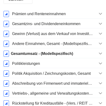
Ende d.
Prämien und Renteneinnahmen
Geschäftsjahres:
Dezember
Gesamtzins- und Dividendeneinkommen
Gewinn (Verlust) aus dem Verkauf von Investitionen, Gesamt (Rev) - (Modellspezifisch)
Andere Einnahmen, Gesamt - (Modellspezifisch)
Gesamtumsatz - (Modellspezifisch)
Politikleistungen
Politik Akquisition / Zeichnungskosten, Gesamt
Abschreibung von Firmenwert und immateriellen Vermögenswerten - (GuV) - (Modellspezifisch)
Vertriebs-, allgemeine und Verwaltungskosten, Gesamt - (Modellspezifisch)
Rückstellung für Kreditausfälle - (Vers. / REIT / Utility-Vorlagen)