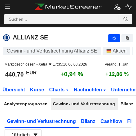
ALLIANZ SE
440,70
€
+0,94 %
ALLIANZ SE
Gewinn- und Verlustrechnung Allianz SE
Aktien
Markt geschlossen -
Xetra
17:35:10 06.08.2026
Veränd. 1. Jan.
EUR
+0,94 %
440,70
+12,86 %
Übersicht
Kurse
Charts
Nachrichten
Unterneh
Analystenprognosen
Gewinn- und Verlustrechnung
Bilanz
Gewinn- und Verlustrechnung
Bilanz
Cashflow
Fin
Jährlich