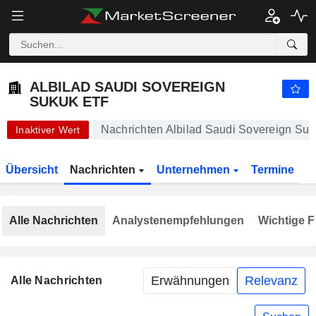
-.-
ALBILAD SAUDI SOVEREIGN SUKUK ETF
-
﷼
-
%
ALBILAD SAUDI SOVEREIGN
SUKUK ETF
Nachrichten Albilad Saudi Sovereign Suk
Inaktiver Wert
Übersicht
Nachrichten
Unternehmen
Termine
Alle Nachrichten
Analystenempfehlungen
Wichtige F
Erwähnungen
Relevanz
Alle Nachrichten