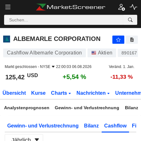
ALBEMARLE CORPORATION
125,42
$
+5,54 %
ALBEMARLE CORPORATION
Cashflow Albemarle Corporation
Aktien
890167
Markt geschlossen -
NYSE
22:00:03 06.08.2026
Veränd. 1. Jan.
USD
+5,54 %
125,42
-11,33 %
Übersicht
Kurse
Charts
Nachrichten
Unterneh
Analystenprognosen
Gewinn- und Verlustrechnung
Bilanz
Gewinn- und Verlustrechnung
Bilanz
Cashflow
Fin
Jährlich