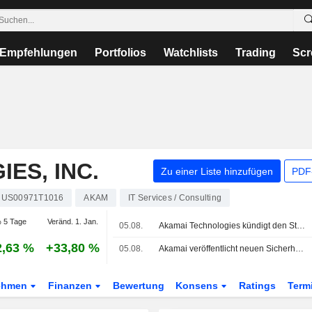
Empfehlungen
Portfolios
Watchlists
Trading
Scr
ES, INC.
Zu einer Liste hinzufügen
PDF-
US00971T1016
AKAM
IT Services / Consulting
 5 Tage
Veränd. 1. Jan.
05.08.
Akamai Technologies kündigt den Start von Akamai Workforce Protector an
2,63 %
+33,80 %
05.08.
Akamai veröffentlicht neuen Sicherheitsbericht 'State of the Internet'
ehmen
Finanzen
Bewertung
Konsens
Ratings
Term