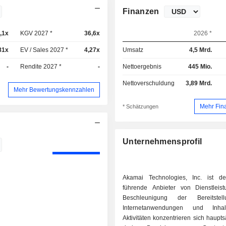
Finanzen
,1x
KGV 2027 *
36,6x
2026 *
81x
EV / Sales 2027 *
4,27x
Umsatz
4,5 Mrd.
-
Rendite 2027 *
-
Nettoergebnis
445 Mio.
Nettoverschuldung
3,89 Mrd.
Mehr Bewertungskennzahlen
Mehr Fin
* Schätzungen
Unternehmensprofil
Akamai Technologies, Inc. ist de
führende Anbieter von Dienstleis
Beschleunigung der Bereitste
Internetanwendungen und Inha
Aktivitäten konzentrieren sich haupts