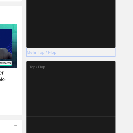
Mehr Top / Flop
Top / Flop
er
ok-