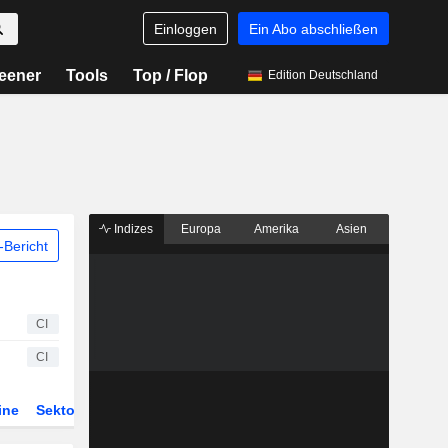
Einloggen
Ein Abo abschließen
eener
Tools
Top / Flop
Edition Deutschland
Indizes
Europa
Amerika
Asien
Bericht
CI
CI
ine
Sektor
Derivate
ETFs