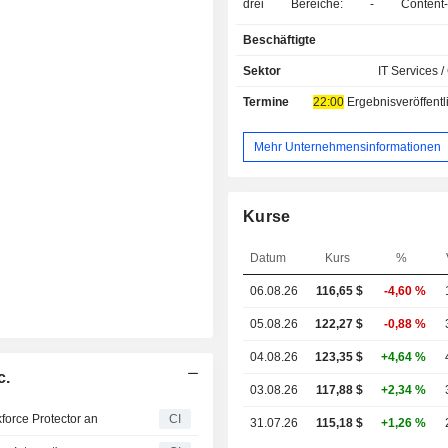
drei Bereiche: - Content-Verteilung:
Übertragung, Speicherung und Verw
Beschäftigte
Datenströmen, Medieninhalten, elek
Anwendungen usw.; - Entwicklung von
Sektor
IT Services /
Anwendungen auf Internetseiten: A
Termine
22:00
Ergebnisveröffentlichun
zur Erfassung von Nutzerbesu
Websites, Recherche usw.; - Sonstiges:
Datenverwaltung, Verteilungskontrol
Mehr Unternehmensinformationen
der Anwendungsleistung, sichere Ü
von Inhalten usw. Die Vereinigten Staaten
machen 50,2 % des Nettoumsatzes a
Kurse
Datum
Kurs
%
06.08.26
116,65
$
-4,60 %
05.08.26
122,27 $
-0,88 %
04.08.26
123,35 $
+4,64 %
c.
03.08.26
117,88 $
+2,34 %
force Protector an
CI
31.07.26
115,18 $
+1,26 %