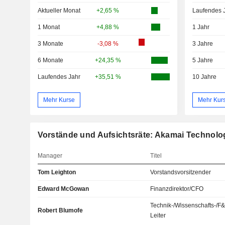
Aktueller Monat
+2,65 %
Laufendes 
1 Monat
+4,88 %
1 Jahr
3 Monate
-3,08 %
3 Jahre
6 Monate
+24,35 %
5 Jahre
Laufendes Jahr
+35,51 %
10 Jahre
Mehr Kurse
Mehr Kur
Vorstände und Aufsichtsräte: Akamai Technolog
Manager
Titel
Tom Leighton
Vorstandsvorsitzender
Edward McGowan
Finanzdirektor/CFO
Technik-/Wissenschafts-/F
Robert Blumofe
Leiter