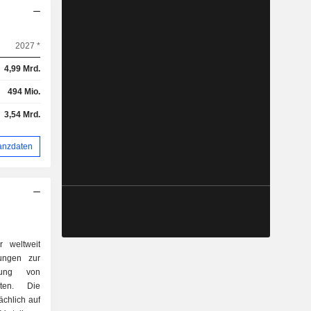
2027 *
4,99 Mrd.
494 Mio.
3,54 Mrd.
anzdaten
r weltweit
tungen zur
llung von
lten. Die
ächlich auf