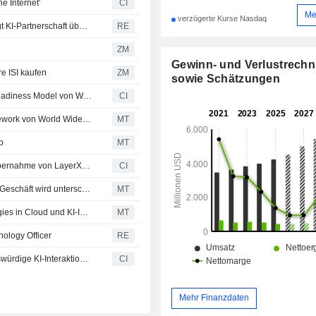
e Internet'
CI
Me
verzögerte Kurse Nasdaq
KI-Cloud-Startup Volta mit 2,4 Mrd. USD bewertet, kündigt KI-Partnerschaft über 10 Mrd. USD an
RE
ZM
Gewinn- und Verlustrech
 ISI kaufen
ZM
sowie Schätzungen
Akamai als strategischer Sicherheitspartner für das AI Readiness Model von World Wide Technology für den Operational-Resilience-ARMOR-Framework ausgewählt
CI
Akamai Technologies als Sicherheitspartner für KI-Framework von World Wide Technology ausgewählt
MT
b
MT
Akamai Technologies, Inc. (NasdaqGS:AKAM) hat die Übernahme von LayerX Security Ltd. abgeschlossen
CI
Oppenheimer: Wachstumspotenzial von Akamais Cloud-Geschäft wird unterschätzt
MT
Oppenheimer: Wachstumschance von Akamai Technologies in Cloud und KI-Inferenz wird unterschätzt
MT
ology Officer
RE
Akamai stellt Agentic Security Framework vor: Vertrauenswürdige KI-Interaktionen und E-Commerce im Fokus
CI
Mehr Finanzdaten