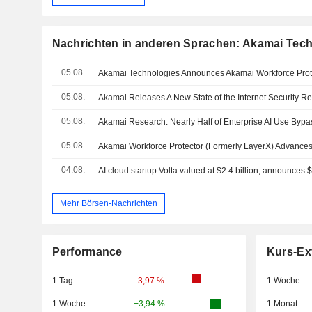
Nachrichten in anderen Sprachen: Akamai Techn
05.08.
Akamai Technologies Announces Akamai Workforce Prot
05.08.
Akamai Releases A New State of the Internet Security Re
05.08.
05.08.
Akamai Workforce Protector (Formerly LayerX) Advances 
04.08.
AI cloud startup Volta valued at $2.4 billion, announces $
Mehr Börsen-Nachrichten
Performance
Kurs-Ex
1 Tag
-3,97 %
1 Woche
1 Woche
+3,94 %
1 Monat