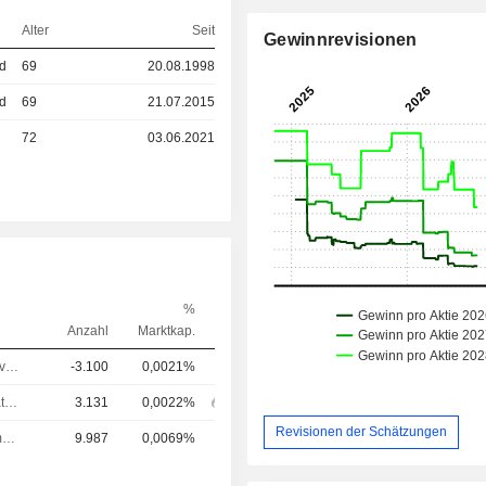
Alter
Seit
Gewinnrevisionen
ed
69
20.08.1998
ed
69
21.07.2015
72
03.06.2021
%
Anzahl
Marktkap.
Responsable ventes & marketing
-3.100
0,0021%
Verwaltungsratsmitglied
3.131
0,0022%
Revisionen der Schätzungen
Leitung Kommunikation
9.987
0,0069%