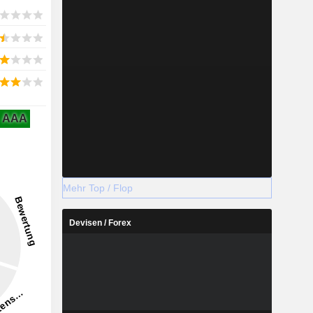
AAA
Mehr Top / Flop
Devisen / Forex