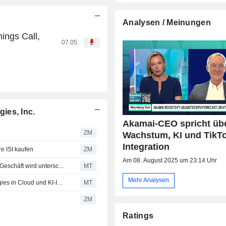
Analysen / Meinungen
ings Call,
07.05.
ies, Inc.
Akamai-CEO spricht üb
ZM
Wachstum, KI und TikT
Integration
 ISI kaufen
ZM
Am 08. August 2025 um 23:14 Uhr
Oppenheimer: Wachstumspotenzial von Akamais Cloud-Geschäft wird unterschätzt
MT
Mehr Analysen
Oppenheimer: Wachstumschance von Akamai Technologies in Cloud und KI-Inferenz wird unterschätzt
MT
ZM
Ratings