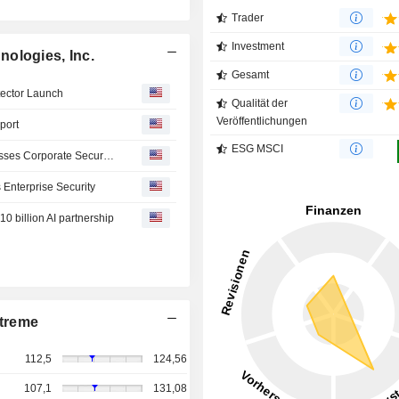
Trader
Investment
ologies, Inc.
Gesamt
ector Launch
Qualität der
Veröffentlichungen
port
ESG MSCI
Akamai Research: Nearly Half of Enterprise AI Use Bypasses Corporate Security, Creating Massive “Shadow AI” Visibility Gaps
Enterprise Security
10 billion AI partnership
treme
112,5
124,56
107,1
131,08