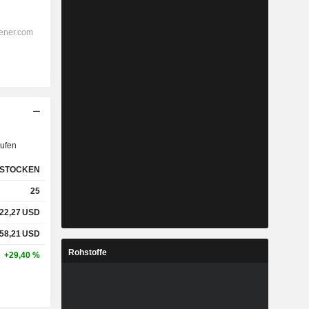
ufen
STOCKEN
25
22,27
USD
58,21
USD
Rohstoffe
+29,40 %