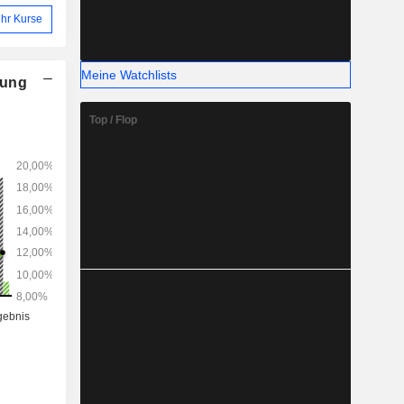
hr Kurse
Meine Watchlists
nung
Top / Flop