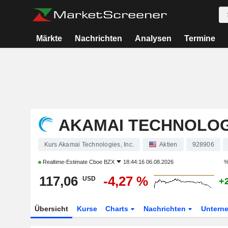
Märkte
Nachrichten
Analysen
Termine
AKAMAI TECHNOLOGI
Kurs Akamai Technologies, Inc.
Aktien
928906
Realtime-Estimate
Cboe BZX
18:44:16 06.08.2026
%
117,06
-4,27 %
USD
+
Übersicht
Kurse
Charts
Nachrichten
Untern