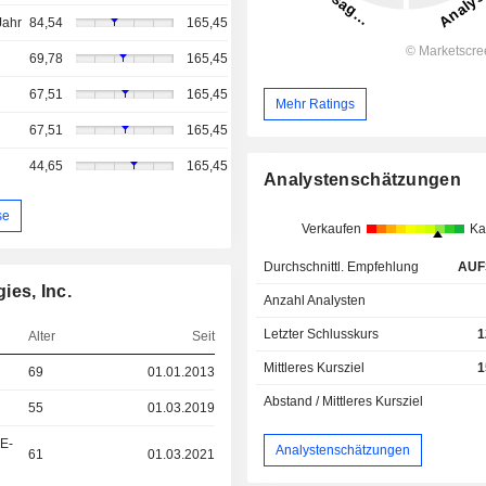
Jahr
84,54
165,45
69,78
165,45
67,51
165,45
Mehr Ratings
67,51
165,45
44,65
165,45
Analystenschätzungen
se
Verkaufen
Ka
Durchschnittl. Empfehlung
AUF
ies, Inc.
Anzahl Analysten
Letzter Schlusskurs
1
Alter
Seit
Mittleres Kursziel
1
69
01.01.2013
Abstand / Mittleres Kursziel
55
01.03.2019
&E-
Analystenschätzungen
61
01.03.2021