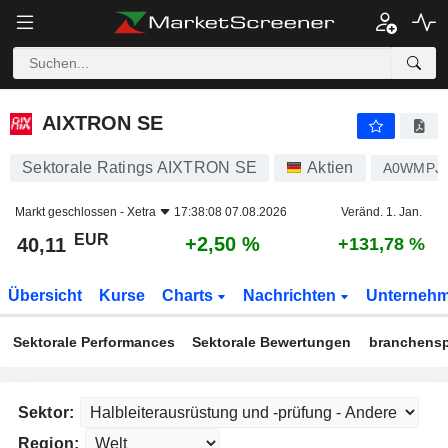
AIXTRON SE
40,11
€
+2,50 %
AIXTRON SE
Sektorale Ratings AIXTRON SE
Aktien
A0WMPJ
Markt geschlossen -
Xetra
17:38:08 07.08.2026
Veränd. 1. Jan.
EUR
+2,50 %
40,11
+131,78 %
Übersicht
Kurse
Charts
Nachrichten
Unterneh
Sektorale Performances
Sektorale Bewertungen
branchensp
Sektor:
Region: