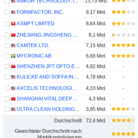
AMKOR TECHNOLOGY, INC.
13,73 Mrd.
FORMFACTOR, INC.
9,17 Mrd.
ASMPT LIMITED
8,64 Mrd.
ZHEJIANG JINGSHENG MECHANICAL & ELECTRICAL CO., LTD.
8,1 Mrd.
CAMTEK LTD.
7,15 Mrd.
MYCRONIC AB
6,68 Mrd.
SHENZHEN JPT OPTO-ELECTRONICS CO., LTD.
4,82 Mrd.
-
KULICKE AND SOFFA INDUSTRIES, INC.
4,78 Mrd.
-
AXCELIS TECHNOLOGIES, INC.
4,33 Mrd.
-
SHANGHAI VITAL DEEPTECH CO., LTD.
4,3 Mrd.
-
ULTRA CLEAN HOLDINGS, INC.
3,95 Mrd.
Durchschnitt
72,4 Mrd.
Gewichteter Durchschnitt nach
Marktkapitalisierung