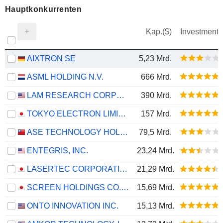
Hauptkonkurrenten
Kap.($)
Investment
AIXTRON SE
5,23 Mrd.
ASML HOLDING N.V.
666 Mrd.
LAM RESEARCH CORPORATION
390 Mrd.
TOKYO ELECTRON LIMITED
157 Mrd.
ASE TECHNOLOGY HOLDING CO., LTD.
79,5 Mrd.
ENTEGRIS, INC.
23,24 Mrd.
LASERTEC CORPORATION
21,29 Mrd.
SCREEN HOLDINGS CO., LTD.
15,69 Mrd.
ONTO INNOVATION INC.
15,13 Mrd.