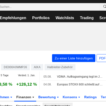
Empfehlungen
Portfolios
Watchlists
Trading
Scr
Zu einer Liste hinzufügen
PDF-
DE000A0WMPJ6
AIXA
Halbleiter-Zubehör
 5 Tage
Veränd. 1. Jan.
05.08.
VDMA : Auftragseingang legt im Juni kräftig zu
3,58 %
+126,12 %
04.08.
Europas STOXX 600 schließt auf Rekordhoch - Gewinne und Tech-Anstieg heben die Stimmung
ehmen
Finanzen
Bewertung
Konsens
Ratings
Te