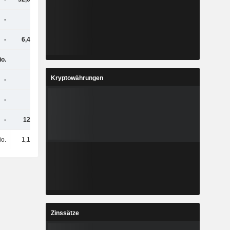
-
-
1,14 Mio.
970.000
-
6,48 Mio.
-
-
io.
-
-
-
Kryptowährungen
-
-
-
-
-
-
-
-
-
126 Mio.
66,5 Mio.
-
io.
1,16 Mio.
1,82 Mio.
4,06 Mio.
Zinssätze