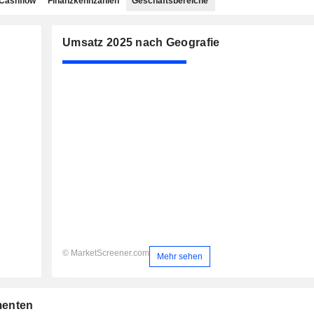
Cashflow
Finanzkennzahlen
Geschäftsbereiche
Umsatz 2025 nach Geografie
© MarketScreener.com
Mehr sehen
menten