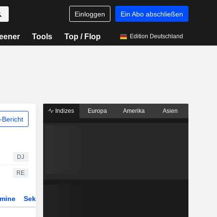
Einloggen
Ein Abo abschließen
eener
Tools
Top / Flop
Edition Deutschland
Indizes
Europa
Amerika
Asien
Bericht
DJ
RE
rmine
Sektor
Derivate
ETFs