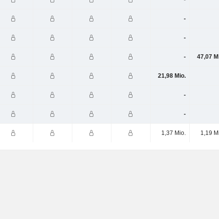
-
-
-
47,07 M
21,98 Mio.
-
-
1,37 Mio.
1,19 M