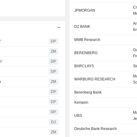
Cr
JPMORGAN
M
Ar
DZ BANK
Kr
MWB Research
'
DP
Gu
ZM
BERENBERG
Fr
n'
DP
BARCLAYS
Si
DP
Ma
WARBURG RESEARCH
n
ZM
S
DP
Berenberg Bank
DP
Kempen
DP
Ma
UBS
Je
DJ
Deutsche Bank Research
l
ZM