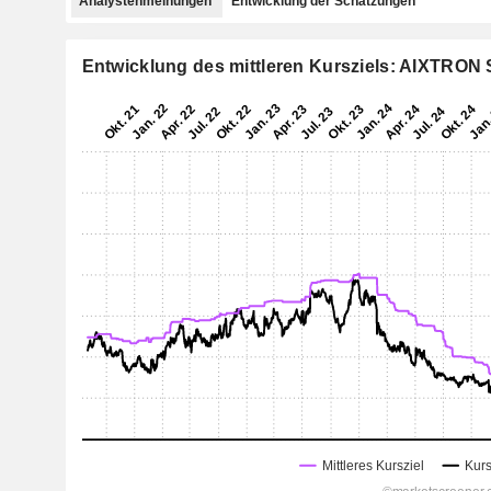
Analystenmeinungen
Entwicklung der Schätzungen
Entwicklung des mittleren Kursziels: AIXTRON