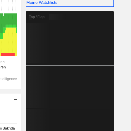
Meine Watchlists
Top / Flop
m Bakhda