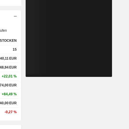
ufen
STOCKEN
15
40,11
EUR
48,94
EUR
+22,01 %
74,00
EUR
+84,49 %
40,00
EUR
-0,27 %