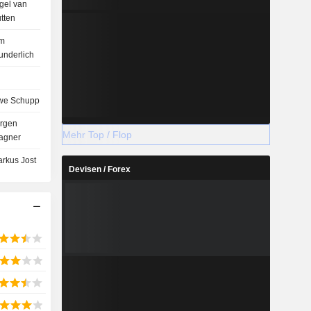
gel van
tten
im
nderlich
we Schupp
rgen
Mehr Top / Flop
agner
rkus Jost
Devisen / Forex