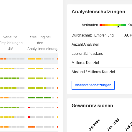
Analystenschätzungen
Verkaufen
Ka
Durchschnittl. Empfehlung
AUF
Verlauf d.
Streuung bei
Streuung beim
Ziel/
Empfehlungen
den
Anzahl Analysten
Kursziel
Preisdifferenz
4M
Analystenmeinungen
Letzter Schlusskurs
+25,07 %
Mittleres Kursziel
+33,95 %
Abstand / Mittleres Kursziel
+20,39 %
Analystenschätzungen
+31,81 %
+16,43 %
Gewinnrevisionen
+14,6 %
+18,47 %
+31,76 %