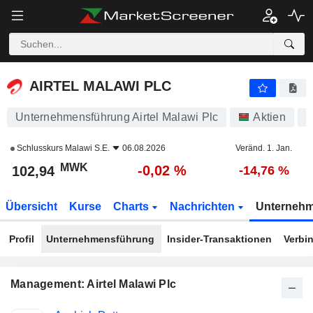
AIRTEL MALAWI PLC
102,94
MWK
-0,02 %
AIRTEL MALAWI PLC
Unternehmensführung Airtel Malawi Plc
Aktien
A
Schlusskurs
Malawi S.E.
06.08.2026
Veränd. 1. Jan.
MWK
-0,02 %
102,94
-14,76 %
Übersicht
Kurse
Charts
Nachrichten
Unterneh
Profil
Unternehmensführung
Insider-Transaktionen
Verbi
Management: Airtel Malawi Plc
Besetzte