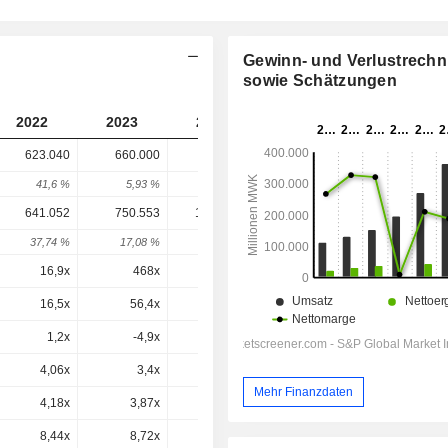
Gewinn- und Verlustrech
sowie Schätzungen
2022
2023
2024
2025
623.040
660.000
990.000
1.328.470
41,6 %
5,93 %
50 %
34,19 %
641.052
750.553
1.120.358
1.427.436
37,74 %
17,08 %
49,27 %
27,41 %
16,9x
468x
23,2x
25,9x
16,5x
56,4x
30,8x
21,6x
1,2x
-4,9x
0x
1,3x
4,06x
3,4x
3,65x
3,66x
Mehr Finanzdaten
4,18x
3,87x
4,13x
3,93x
8,44x
8,72x
10,1x
10x