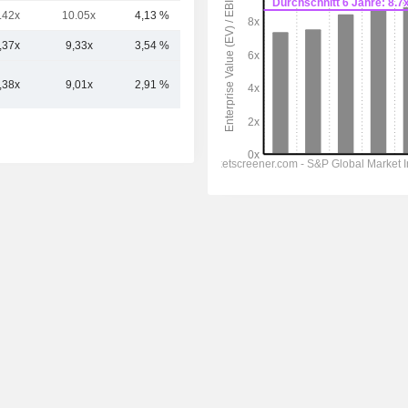
.42x
10.05x
4,13 %
11,25 Mrd.
,37x
9,33x
3,54 %
30,52 Mrd.
,38x
9,01x
2,91 %