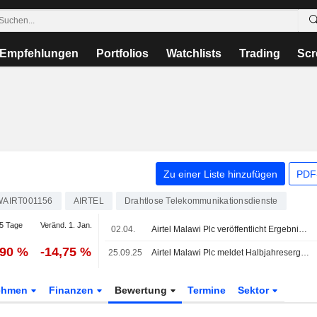
Empfehlungen
Portfolios
Watchlists
Trading
Scr
Zu einer Liste hinzufügen
PDF-
AIRT001156
AIRTEL
Drahtlose Telekommunikationsdienste
an.
02.04.
Airtel Malawi Plc veröffentlicht Ergebniszahlen für das am 31. Dezember 2025 endende Geschäftsjahr
 %
25.09.25
Airtel Malawi Plc meldet Halbjahresergebnisse zum 30. Juni 2025
ehmen
Finanzen
Bewertung
Termine
Sektor