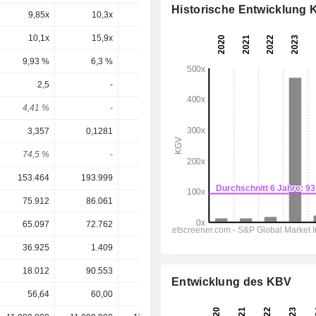
Historische Entwicklung
9,85x
10,3x
11,9x
11,6x
10,1x
15,9x
75,1x
13,5x
9,93 %
6,3 %
1,33 %
7,38 %
2,5
-
2
3,5
4,41 %
-
2,22 %
2,9 %
3,357
0,1281
3,88
4,659
74,5 %
-
51,5 %
75,1 %
153.464
193.999
270.967
363.101
75.912
86.061
110.382
142.655
65.097
72.762
94.202
122.946
36.925
1.409
42.722
51.248
18.012
90.553
130.358
98.966
Entwicklung des KBV
56,64
60,00
90,00
120,77