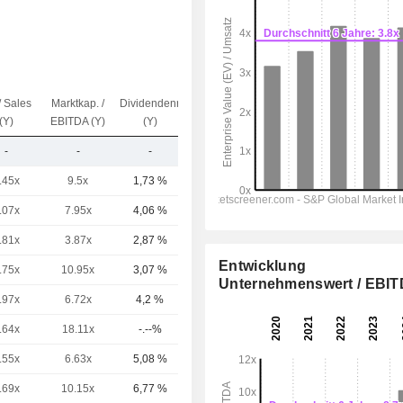
/ Sales
Marktkap. /
Dividendenrendite
Kap.($)
(Y)
EBITDA (Y)
(Y)
-
-
-
653 Mio.
.45x
9.5x
1,73 %
125 Mrd.
.07x
7.95x
4,06 %
67,01 Mrd.
.81x
3.87x
2,87 %
22,83 Mrd.
Entwicklung
.75x
10.95x
3,07 %
20,32 Mrd.
Unternehmenswert / EBI
.97x
6.72x
4,2 %
18,4 Mrd.
.64x
18.11x
-.--%
14,69 Mrd.
.55x
6.63x
5,08 %
12,67 Mrd.
.69x
10.15x
6,77 %
12,07 Mrd.