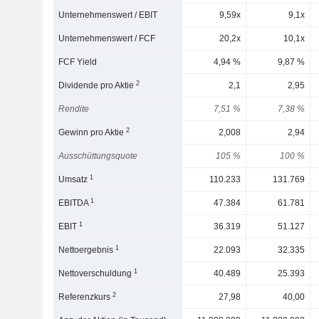
Unternehmenswert / EBIT
9,59x
9,1x
Unternehmenswert / FCF
20,2x
10,1x
FCF Yield
4,94 %
9,87 %
2
Dividende pro Aktie
2,1
2,95
Rendite
7,51 %
7,38 %
2
Gewinn pro Aktie
2,008
2,94
Ausschüttungsquote
105 %
100 %
1
Umsatz
110.233
131.769
1
EBITDA
47.384
61.781
1
EBIT
36.319
51.127
1
Nettoergebnis
22.093
32.335
1
Nettoverschuldung
40.489
25.393
2
Referenzkurs
27,98
40,00