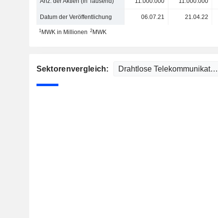
Anz. der Aktien (in Tausend)
11.000.000
11.000.000
Datum der Veröffentlichung
06.07.21
21.04.22
1
2
MWK in Millionen
MWK
Sektorenvergleich: