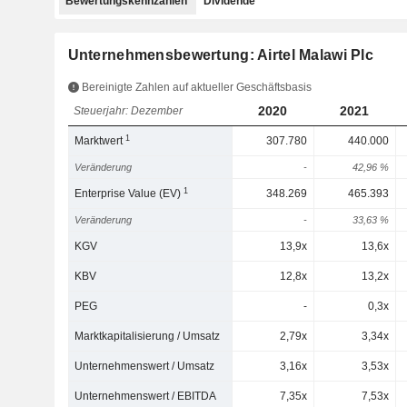
Bewertungskennzahlen
Dividende
Unternehmensbewertung: Airtel Malawi Plc
Bereinigte Zahlen auf aktueller Geschäftsbasis
2020
2021
Steuerjahr: Dezember
1
Marktwert
307.780
440.000
Veränderung
-
42,96 %
1
Enterprise Value (EV)
348.269
465.393
Veränderung
-
33,63 %
KGV
13,9x
13,6x
KBV
12,8x
13,2x
PEG
-
0,3x
Marktkapitalisierung / Umsatz
2,79x
3,34x
Unternehmenswert / Umsatz
3,16x
3,53x
Unternehmenswert / EBITDA
7,35x
7,53x