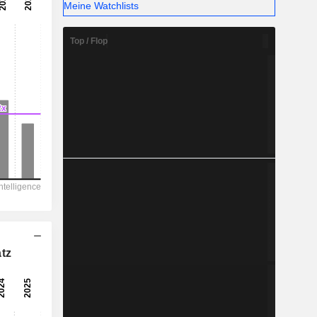
Meine Watchlists
Top / Flop
tz