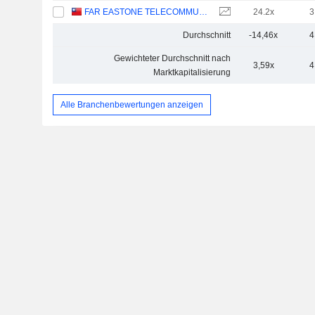
FAR EASTONE TELECOMMUNICATIONS CO., LTD.
24.2x
3
Durchschnitt
-14,46x
4
Gewichteter Durchschnitt nach
3,59x
4
Marktkapitalisierung
Alle Branchenbewertungen anzeigen