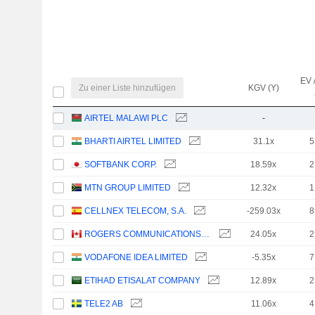
EV 
Zu einer Liste hinzufügen
KGV (Y)
AIRTEL MALAWI PLC
-
BHARTI AIRTEL LIMITED
31.1x
5
SOFTBANK CORP.
18.59x
2
MTN GROUP LIMITED
12.32x
1
CELLNEX TELECOM, S.A.
-259.03x
8
ROGERS COMMUNICATIONS INC.
24.05x
2
VODAFONE IDEA LIMITED
-5.35x
7
ETIHAD ETISALAT COMPANY
12.89x
2
TELE2 AB
11.06x
4