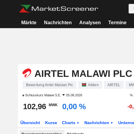
Märkte
Nachrichten
Analysen
Termine
AIRTEL MALAWI PLC
Bewertung Airtel Malawi Plc
Aktien
AIRTEL
MW
Schlusskurs
Malawi S.E.
05.08.2026
% 5 Tage
Veränd. 1. J
102,96
0,00 %
MWK
-0,90 %
-14,75
Übersicht
Kurse
Charts
Nachrichten
Untern