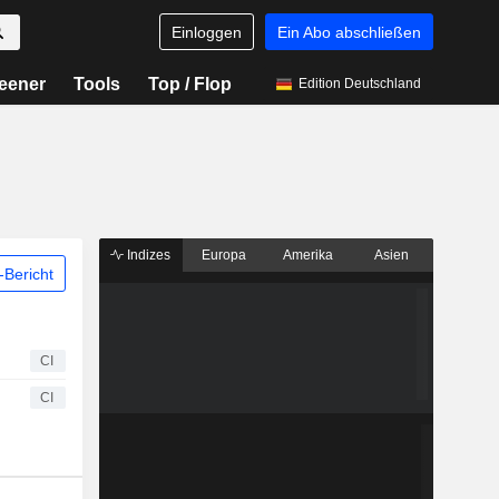
Einloggen
Ein Abo abschließen
eener
Tools
Top / Flop
Edition Deutschland
Indizes
Europa
Amerika
Asien
Bericht
CI
CI