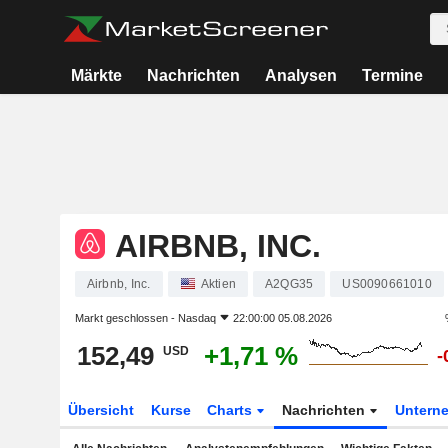
Märkte
Nachrichten
Analysen
Termine
AIRBNB, INC.
Airbnb, Inc.
Aktien
A2QG35
US0090661010
Markt geschlossen -
Nasdaq
22:00:00 05.08.2026
152,49
+1,71 %
USD
-
Übersicht
Kurse
Charts
Nachrichten
Untern