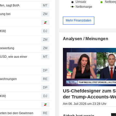
fen, sagt BofA
MT
ehlung bei
ZM
Mehr Finanzdaten
 KW)
DJ
Analysen / Meinungen
ZM
aufsbewertung
ZM
 USD, wie aus einer
MT
DP
enwohnungen
RE
DP
US-Chefdesigner zum S
der Trump-Accounts-We
 KW)
DJ
Am 06. Juli 2026 um 23:28 Uhr
nnten bei den Gewinnen
RE
Airbnb legt wenig