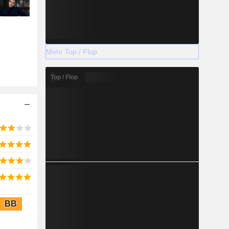
Mehr Top / Flop
Top / Flop
BB