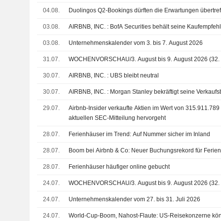
04.08.
Duolingos Q2-Bookings dürften die Erwartungen übertref
03.08.
AIRBNB, INC. : BofA Securities behält seine Kaufempf
03.08.
Unternehmenskalender vom 3. bis 7. August 2026
31.07.
WOCHENVORSCHAU/3. August bis 9. August 2026 (32.
30.07.
AIRBNB, INC. : UBS bleibt neutral
30.07.
AIRBNB, INC. : Morgan Stanley bekräftigt seine Verk
29.07.
Airbnb-Insider verkaufte Aktien im Wert von 315.911.789
aktuellen SEC-Mitteilung hervorgeht
28.07.
Ferienhäuser im Trend: Auf Nummer sicher im Inland
28.07.
Boom bei Airbnb & Co: Neuer Buchungsrekord für Feri
28.07.
Ferienhäuser häufiger online gebucht
24.07.
WOCHENVORSCHAU/3. August bis 9. August 2026 (32.
24.07.
Unternehmenskalender vom 27. bis 31. Juli 2026
24.07.
World-Cup-Boom, Nahost-Flaute: US-Reisekonzerne kö