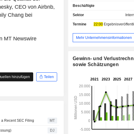
Gästezimmer, Villen usw. zur Miete a
Beschäftigte
hesky, CEO von Airbnb,
so Mieter finden. Der Nettoumsatz verteilt sich
geografisch wie folgt: Nordamerika
ily Chang bei
Sektor
Inter
Europa/Naher Osten/Afrika (
Termine
22:00
Ergebnisveröffentlichun
Lateinamerika (9,5 %) und Asien/Pazif
Mehr Unternehmensinformationen
von MT Newswire
Gewinn- und Verlustrech
sowie Schätzungen
uellen hinzufügen
Teilen
o a Recent SEC Filing
MT
assung)
DJ