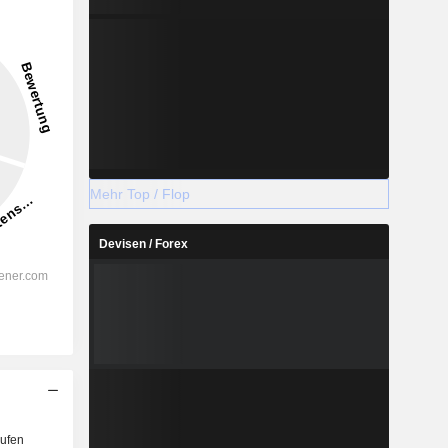
Mehr Top / Flop
Devisen / Forex
ufen