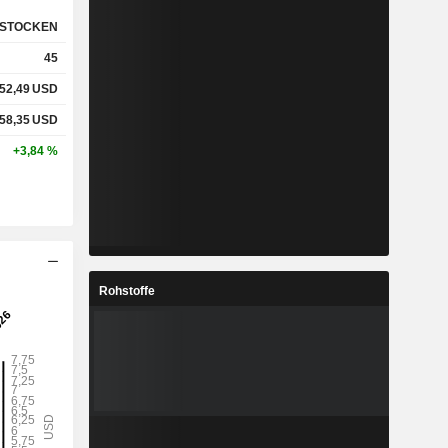
STOCKEN
45
52,49
USD
58,35
USD
+3,84 %
Rohstoffe