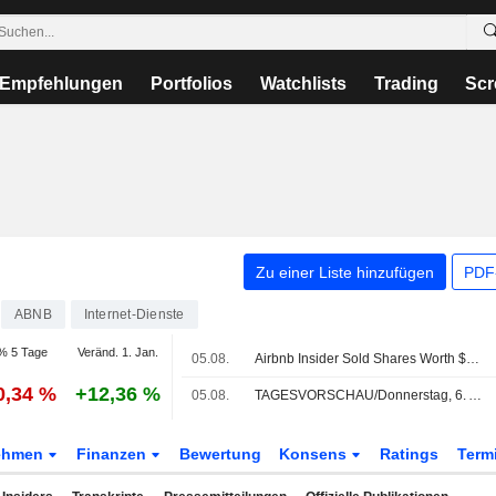
Empfehlungen
Portfolios
Watchlists
Trading
Scr
Zu einer Liste hinzufügen
PDF-
ABNB
Internet-Dienste
% 5 Tage
Veränd. 1. Jan.
05.08.
Airbnb Insider Sold Shares Worth $574,718, According to a Recent SEC Filing
0,34 %
+12,36 %
05.08.
TAGESVORSCHAU/Donnerstag, 6. August (vorläufige Fassung)
ehmen
Finanzen
Bewertung
Konsens
Ratings
Term