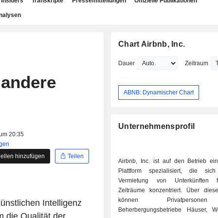
Insiders
Transkripte
Pressemitteilungen
Offizielle Publikationen
nalysen
Chart Airbnb, Inc.
Dauer
Zeitraum
 andere
ABNB: Dynamischer Chart
Unternehmensprofil
 um 20:35
igen
ellen hinzufügen
Teilen
Airbnb, Inc. ist auf den Betrieb ei
Plattform spezialisiert, die si
Vermietung von Unterkünften 
Zeiträume konzentriert. Über diese
können Privatperson
ünstlichen Intelligenz
Beherbergungsbetriebe Häuser, W
 die Qualität der