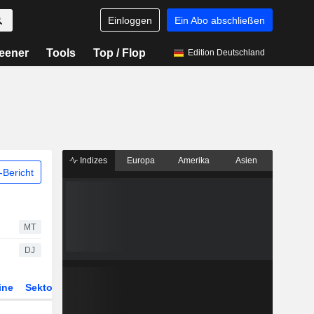
Einloggen
Ein Abo abschließen
eener
Tools
Top / Flop
Edition Deutschland
Indizes
Europa
Amerika
Asien
Bericht
MT
DJ
ine
Sektor
Derivate
ETFs