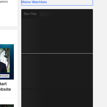
Meine Watchlists
Top / Flop
tart
bsite