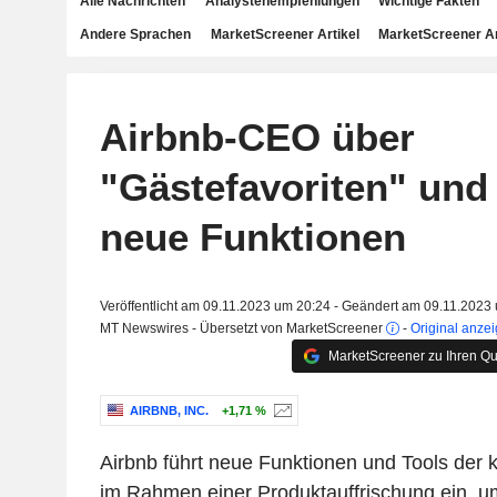
Alle Nachrichten
Analystenempfehlungen
Wichtige Fakten
Andere Sprachen
MarketScreener Artikel
MarketScreener A
Airbnb-CEO über
"Gästefavoriten" und
neue Funktionen
Veröffentlicht am 09.11.2023 um 20:24 - Geändert am 09.11.2023
MT Newswires - Übersetzt von MarketScreener
-
Original anze
MarketScreener zu Ihren Qu
AIRBNB, INC.
+1,71 %
Airbnb führt neue Funktionen und Tools der k
im Rahmen einer Produktauffrischung ein, um