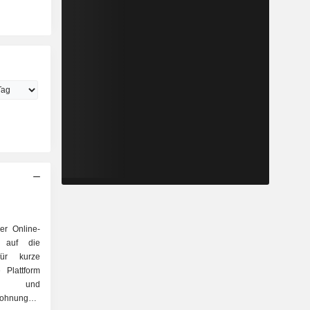
ner Online-
ch auf die
für kurze
 Plattform
en und
ohnungen,