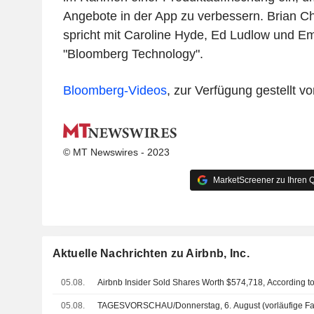
Angebote in der App zu verbessern. Brian C
spricht mit Caroline Hyde, Ed Ludlow und Em
"Bloomberg Technology".
Bloomberg-Videos
, zur Verfügung gestellt 
© MT Newswires - 2023
MarketScreener zu Ihren Q
Aktuelle Nachrichten zu Airbnb, Inc.
05.08.
Airbnb Insider Sold Shares Worth $574,718, According t
05.08.
TAGESVORSCHAU/Donnerstag, 6. August (vorläufige F