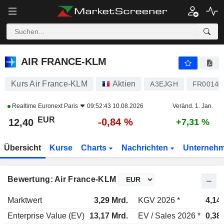
AIR FRANCE-KLM
12,40
€
-0,84 %
AIR FRANCE-KLM
Kurs Air France-KLM
Aktien
A3EJGH
FR00140
Realtime
Euronext Paris
09:52:43 10.08.2026
Veränd. 1. Jan.
EUR
-0,84 %
12,40
+7,31 %
Übersicht
Kurse
Charts
Nachrichten
Unterneh
Bewertung: Air France-KLM
Marktwert
3,29 Mrd.
KGV 2026 *
4,14
Enterprise Value (EV)
13,17 Mrd.
EV / Sales 2026 *
0,38