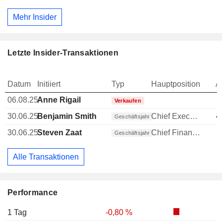
Mehr Insider
Letzte Insider-Transaktionen
Datum
Initiiert
Typ
Hauptposition
A
06.08.25
Anne Rigail
Verkaufen
30.06.25
Benjamin Smith
Chief Executive Officer (CEO)
4
Geschäftsjahr
30.06.25
Steven Zaat
Chief Financial Officer (CFO)
Geschäftsjahr
Alle Transaktionen
Performance
1 Tag
-0,80 %