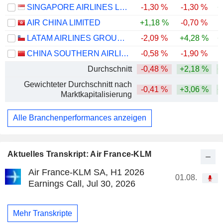
SINGAPORE AIRLINES LIMITED
-1,30 %
-1,30 %
+
AIR CHINA LIMITED
+1,18 %
-0,70 %
-
LATAM AIRLINES GROUP S.A.
-2,09 %
+4,28 %
+
CHINA SOUTHERN AIRLINES COMPANY LIMITED
-0,58 %
-1,90 %
Durchschnitt
-0,48 %
+2,18 %
+
Gewichteter Durchschnitt nach
-0,41 %
+3,06 %
+
Marktkapitalisierung
Alle Branchenperformances anzeigen
Aktuelles Transkript: Air France-KLM
Air France-KLM SA, H1 2026
01.08.
Earnings Call, Jul 30, 2026
Mehr Transkripte