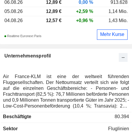
06.08.26
12,89 €
0,00 %
913.628
05.08.26
12,89 €
+2,59 %
1,14 Mio.
04.08.26
12,57 €
+0,96 %
1,43 Mio.
Mehr Kurse
Realtime Euronext Paris
Unternehmensprofil
Air France-KLM ist eine der weltweit führenden
Fluggesellschaften. Der Nettoumsatz verteilt sich wie folgt
auf die einzelnen Geschäftsbereiche: - Personen- und
Frachttransport (82,5 %): 76,7 Millionen beförderte Personen
und 0,9 Millionen Tonnen transportierte Güter im Jahr 2025; -
Low-Cost-Personenbeförderung (10,4 %; Transavia): 26,1
Millionen beförderte Personen; - Wartungsdienstleistungen
Beschäftigte
80.394
(7 %); - Sonstiges (0,1 %). Ende 2025 verfügte die Gruppe
über eine Flotte von 596 Flugzeugen (davon 289 im
Sektor
Fluglinien
Eigenbesitz und 307 geleast), die sich auf die Inlandsflotten