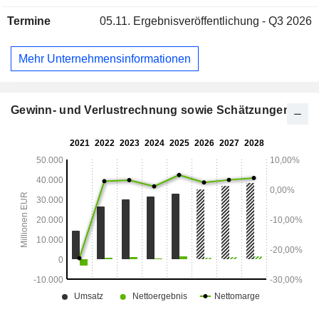
von Air France (268), KLM (188) und Transavia (140)
Termine
05.11.
Ergebnisveröffentlichung - Q3 2026
verteilten.
Mehr Unternehmensinformationen
Gewinn- und Verlustrechnung sowie Schätzungen