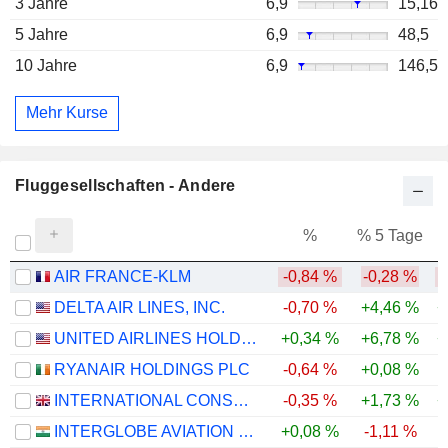
3 Jahre
6,9
15,16
5 Jahre
6,9
48,5
10 Jahre
6,9
146,5
Mehr Kurse
Fluggesellschaften - Andere
%
% 5 Tage
%
AIR FRANCE-KLM
-0,84 %
-0,28 %
DELTA AIR LINES, INC.
-0,70 %
+4,46 %
+
UNITED AIRLINES HOLDINGS, INC.
+0,34 %
+6,78 %
+
RYANAIR HOLDINGS PLC
-0,64 %
+0,08 %
INTERNATIONAL CONSOLIDATED AIRLINES GROUP, S.A.
-0,35 %
+1,73 %
+
INTERGLOBE AVIATION LIMITED
+0,08 %
-1,11 %