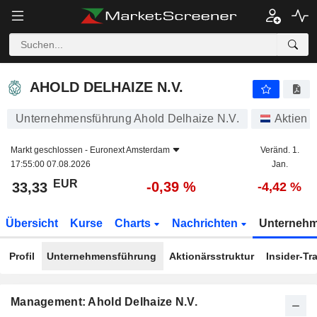
AHOLD DELHAIZE N.V.
33,33
€
-0,39 %
AHOLD DELHAIZE N.V.
Unternehmensführung Ahold Delhaize N.V.
Aktien
Markt geschlossen -
Euronext Amsterdam
Veränd. 1.
17:55:00 07.08.2026
Jan.
EUR
-0,39 %
33,33
-4,42 %
Übersicht
Kurse
Charts
Nachrichten
Unterneh
Profil
Unternehmensführung
Aktionärsstruktur
Insider-Tr
Management: Ahold Delhaize N.V.