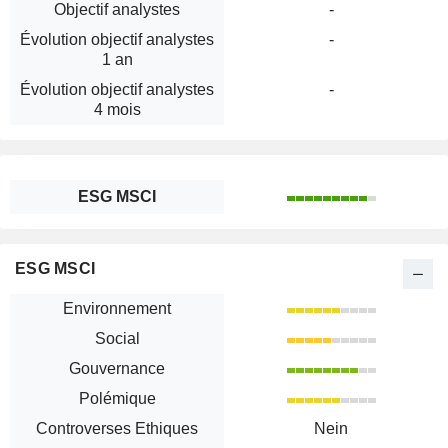
Objectif analystes
-
Évolution objectif analystes
-
1 an
Évolution objectif analystes
-
4 mois
ESG MSCI
ESG MSCI
Environnement
Social
Gouvernance
Polémique
Controverses Ethiques
Nein