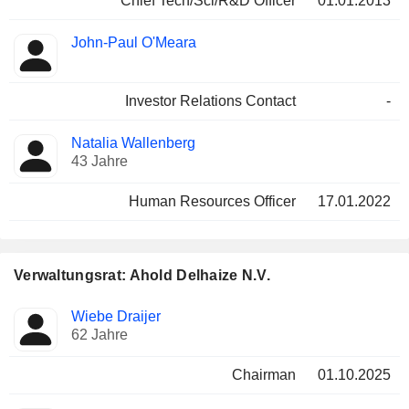
Chief Tech/Sci/R&D Officer
01.01.2013
John-Paul O'Meara
Investor Relations Contact
-
Natalia Wallenberg
43 Jahre
Human Resources Officer
17.01.2022
Verwaltungsrat: Ahold Delhaize N.V.
Verwaltungsratsmitglied
Ausschüsse
Wiebe Draijer
62 Jahre
Chairman
01.10.2025