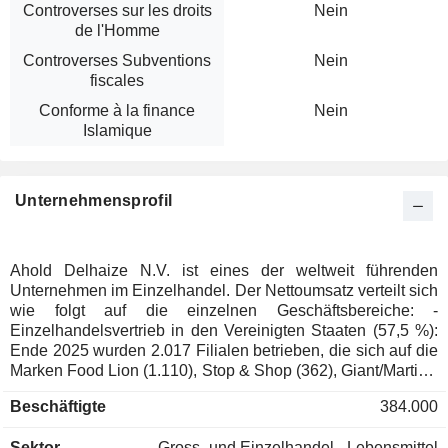
Controverses sur les droits
Nein
de l'Homme
Controverses Subventions
Nein
fiscales
Conforme à la finance
Nein
Islamique
Unternehmensprofil
Ahold Delhaize N.V. ist eines der weltweit führenden
Unternehmen im Einzelhandel. Der Nettoumsatz verteilt sich
wie folgt auf die einzelnen Geschäftsbereiche: -
Einzelhandelsvertrieb in den Vereinigten Staaten (57,5 %):
Ende 2025 wurden 2.017 Filialen betrieben, die sich auf die
Marken Food Lion (1.110), Stop & Shop (362), Giant/Martin's
(194), Hannaford (188) und Giant Food (163) verteilten.Die
Beschäftigte
384.000
Gruppe ist auch im Verkauf und in der Lieferung von
Lebensmitteln nach Hause oder an den Arbeitsplatz über
Sektor
Gross- und Einzelhandel - Lebensmittel