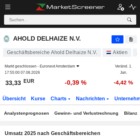
AHOLD DELHAIZE N.V.
33,33
€
-0,39 %
AHOLD DELHAIZE N.V.
Geschäftsbereiche Ahold Delhaize N.V.
Aktien
A
Markt geschlossen -
Euronext Amsterdam
Veränd. 1.
17:55:00 07.08.2026
Jan.
EUR
-0,39 %
33,33
-4,42 %
Übersicht
Kurse
Charts
Nachrichten
Unterneh
Analystenprognosen
Gewinn- und Verlustrechnung
Bilanz
Umsatz 2025 nach Geschäftsbereichen