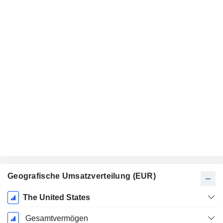
Geografische Umsatzverteilung (EUR)
Ende d.
The United States
Geschäftsjahres:
Dezember
Gesamtvermögen