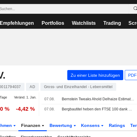
Empfehlungen
Portfolios
Watchlists
Trading
Scr
.
Zu einer Liste hinzufügen
PDF-
0011794037
AD
Gross- und Einzelhandel - Lebensmittel
Tage
Veränd. 1. Jan.
07.08.
Bernstein Tweaks Ahold Delhaize Estimates After In-line Q2 Results
00 %
-4,42 %
07.08.
Bergbautitel heben den FTSE 100 dank Metallrally; Gold fester
ehmen
Finanzen
Bewertung
Konsens
Ratings
Te