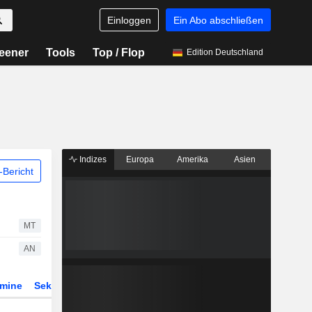
Einloggen
Ein Abo abschließen
eener
Tools
Top / Flop
Edition Deutschland
Indizes
Europa
Amerika
Asien
Bericht
MT
AN
rmine
Sektor
Derivate
ETFs