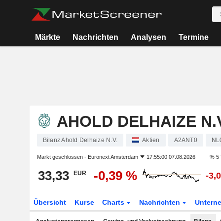
Märkte
Nachrichten
Analysen
Termine
AHOLD DELHAIZE N.V
Bilanz Ahold Delhaize N.V.
Aktien
A2ANT0
NL
Markt geschlossen -
Euronext Amsterdam
17:55:00 07.08.2026
% 5 
33,33
-0,39 %
EUR
-3,
Übersicht
Kurse
Charts
Nachrichten
Untern