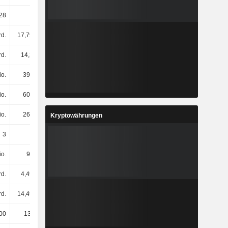
28
1,86
2,23
0,6
rd.
17,79 Mrd.
20,34 Mrd.
18,42 Mrd.
rd.
14,3 Mrd.
14,17 Mrd.
14,73 Mrd.
io.
391 Mio.
122 Mio.
111 Mio.
io.
600 Mio.
520 Mio.
456 Mio.
io.
268 Mio.
279 Mio.
259 Mio.
Kryptowährungen
3
3
3
3
io.
97 Mio.
107 Mio.
139 Mio.
rd.
4,49 Mrd.
4,69 Mrd.
4,66 Mrd.
rd.
14,49 Mrd.
15,32 Mrd.
14,77 Mrd.
00
139.000
134.000
132.000