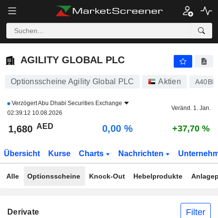
AGILITY GLOBAL PLC
1,680
AED
0,00 %
AGILITY GLOBAL PLC
Optionsscheine Agility Global PLC
Aktien
A40BB
Verzögert
Abu Dhabi Securities Exchange
Veränd. 1. Jan.
02:39:12 10.08.2026
AED
0,00 %
1,680
+37,70 %
Übersicht
Kurse
Charts
Nachrichten
Unterneh
Alle
Optionsscheine
Knock-Out
Hebelprodukte
Anlagep
Filter
Derivate