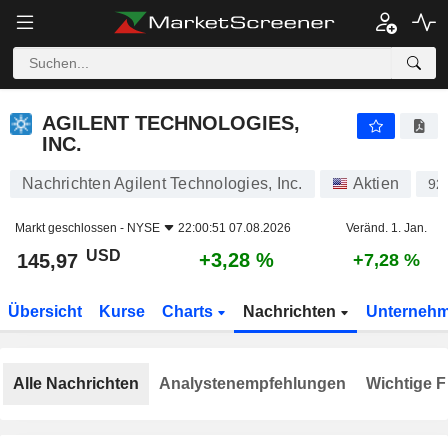
AGILENT TECHNOLOGIES, INC.
145,97
$
+3,28 %
AGILENT TECHNOLOGIES,
INC.
Nachrichten Agilent Technologies, Inc.
Aktien
92
Markt geschlossen -
NYSE
22:00:51 07.08.2026
Veränd. 1. Jan.
USD
+3,28 %
145,97
+7,28 %
Übersicht
Kurse
Charts
Nachrichten
Unterneh
Alle Nachrichten
Analystenempfehlungen
Wichtige F