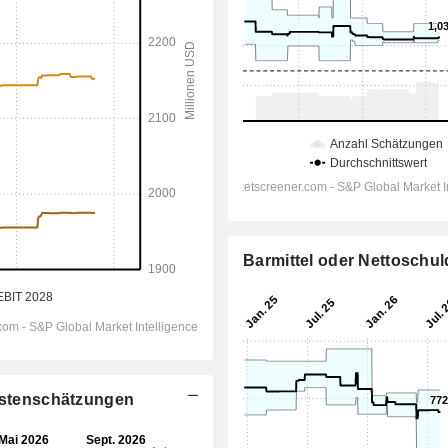
Barmittel oder Nettoschu
lystenschätzungen