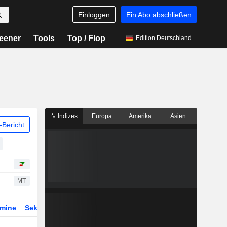
Einloggen
Ein Abo abschließen
eener
Tools
Top / Flop
Edition Deutschland
Indizes
Europa
Amerika
Asien
Bericht
MT
rmine
Sektor
Derivate
ETFs