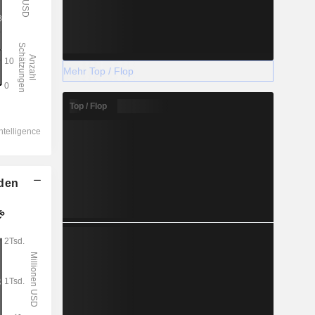
Mehr Top / Flop
Top / Flop
lden