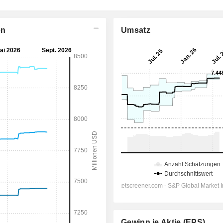
en
Umsatz
Gewinn je Aktie (EPS)