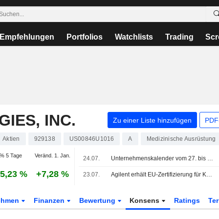
Empfehlungen
Portfolios
Watchlists
Trading
Scr
IES, INC.
Zu einer Liste hinzufügen
PDF-
Aktien
929138
US00846U1016
A
Medizinische Ausrüstung
% 5 Tage
Veränd. 1. Jan.
24.07.
Unternehmenskalender vom 27. bis 31. Juli 2026
5,23 %
+7,28 %
23.07.
Agilent erhält EU-Zertifizierung für Keytruda-Begleitdiagnostik bei gynäkologischen Krebsarten
ehmen
Finanzen
Bewertung
Konsens
Ratings
Te